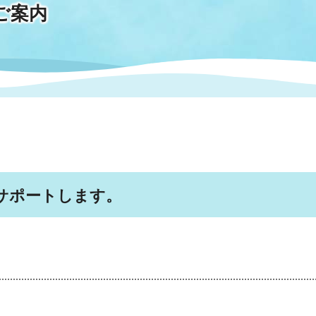
ご案内
情報
関連情報
管理者
計画
移住・定住
新型コロナウイルス感染
教育旅行
除染事業
行政改革
福祉
設ページ
き市立美術館
制度
監査
・労働
産業
会など
いわき市広告事業
プンデータ・活用事例
サポートします。
市民意見募集(パブリック
委員会
メント)
局
施設案内