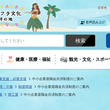
背景色
音声読み上げ
健康・医療・福祉
観光・文化・スポー
業支援・起業支援
中小企業退職金共済制度のご案内
用・労働
制度関連
中小企業退職金共済制度のご案内
という時に
て
イベントの案内
振興
室
届出・証明
教育
児童福祉
外国人観光客向けページ
廃棄物
フラシティいわき
業
商工業
中小企業退職金共済制度のご案内
ナンバー
包括ケア(介護予防等)
ルコース
・介護
住まい・生活・相談
福祉事業者向け情報
歴史・文化
都市計画・開発・建築
広聴