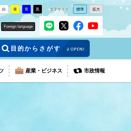
白
黄
青
黒
文字サイズ
標準
拡大
背
に
背
に
背
に
背
に
文
に
文
に
景
変
景
変
景
変
景
変
字
変
字
変
色
更
色
更
色
更
色
更
サ
更
サ
更
Foreign language
を
を
を
を
イ
イ
ズ
ズ
を
を
目的からさがす
ツ
産業・ビジネス
市政情報
税金
教育委員会
障がい者福祉
観光スポット
支払・請求
ふるさと寄附金
ごみ・環境
生活保護
芸術
企業支援・起業支援
財政