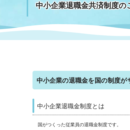
中小企業退職金共済制度の
まちづくり
スポーツ
保健・衛生
職員
地域
施設
指定
行政
福祉に関するその他の情報
地域
いわき市女性活躍推進ポータ
いわき市へのアクセス
公売
いわ
市の
雇用
ルサイト
市議会
審議
電子サービス
オー
中小企業の退職金を国の制度が
監査委員
農業
中小企業退職金制度とは
ご意見・ご質問
水道
国がつくった従業員の退職金制度です。