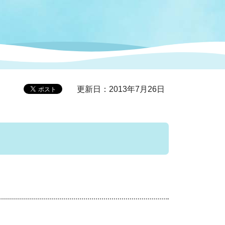
症特
人権・男女共同参画
国際・国内交流
環境法令等に基づく届出
公有財産
医療センター
情報公開・個人情報保護
選挙
更新日：2013年7月26日
選挙管理委員会
コ
市制施行周年関連情報
組織一覧