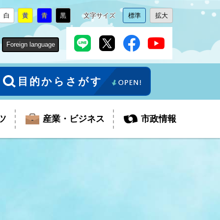
白
黄
青
黒
文字サイズ
標準
拡大
背
に
背
に
背
に
背
に
文
に
文
に
景
変
景
変
景
変
景
変
字
変
字
変
色
更
色
更
色
更
色
更
サ
更
サ
更
Foreign language
を
を
を
を
イ
イ
ズ
ズ
を
を
目的からさがす
ツ
産業・ビジネス
市政情報
税金
教育委員会
障がい者福祉
観光スポット
支払・請求
ふるさと寄附金
ごみ・環境
生活保護
芸術
企業支援・起業支援
財政