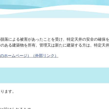
情報
関連情報
管理者
計画
移住・定住
新型コロナウイルス感染
教育旅行
除染事業
行政改革
福祉
設ページ
き市立美術館
制度
監査
脱落による被害があったことを受け、特定天井の安全の確保を目
・労働
産業
井のある建築物を所有、管理又は新たに建築する方は、特定天
のホームページ）（外部リンク）
会など
いわき市広告事業
プンデータ・活用事例
市民意見募集(パブリック
委員会
メント)
なります。
局
施設案内