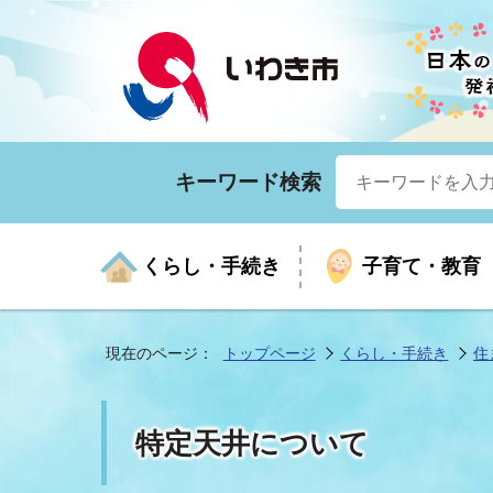
キーワード検索
くらし・手続き
子育て・教育
現在のページ：
トップページ
くらし・手続き
住
くらしの手続きガイド
生涯学習
医療
お知らせ
入札・契約
市の紹介
いざ
子育
健康
年間
産業
市長
特定天井について
年金・保険
高齢者福祉・介護
目的から探す
企業立地
市の統計
マイ
地域
モデ
福祉
広報