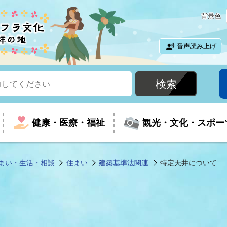
背景色
音声読み上げ
健康・医療・福祉
観光・文化・スポー
まい・生活・相談
住まい
建築基準法関連
特定天井について
という時に
て
イベントの案内
振興
室
届出・証明
教育
児童福祉
外国人観光客向けページ
廃棄物
フラシティいわき
ナンバー
包括ケア(介護予防等)
ルコース
・介護
住まい・生活・相談
福祉事業者向け情報
歴史・文化
都市計画・開発・建築
広聴