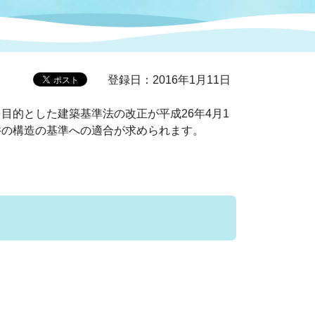
症特
人権・男女共同参画
国際・国内交流
環境法令等に基づく届出
公有財産
医療センター
登録日：2016年1月11日
情報公開・個人情報保護
的とした建築基準法の改正が平成26年4月1
選挙
井の構造の基準への適合が求められます。
選挙管理委員会
コ
市制施行周年関連情報
組織一覧