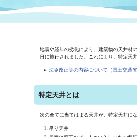
まちづくり
スポーツ
保健・衛生
職員
地域
施設
指定
行政
福祉に関するその他の情報
地域
いわき市女性活躍推進ポータ
いわき市へのアクセス
公売
いわ
市の
地震や経年の劣化により、建築物の天井材の
雇用
ルサイト
日に施行されました。これにより、特定天
法令改正等の内容について（国土交通省
市議会
審議
電子サービス
オー
特定天井とは
監査委員
農業
次の全てに当てはまる天井が、特定天井に
吊り天井
ご意見・ご質問
水道