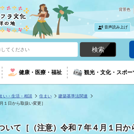
背景色
音声読み上げ
健康・医療・福祉
観光・文化・スポー
まい・生活・相談
住まい
建築基準法関連
月１日から取扱い変更］
という時に
て
イベントの案内
振興
室
届出・証明
教育
児童福祉
外国人観光客向けページ
廃棄物
フラシティいわき
ついて［（注意）令和７年４月１日か
ナンバー
包括ケア(介護予防等)
ルコース
・介護
住まい・生活・相談
福祉事業者向け情報
歴史・文化
都市計画・開発・建築
広聴