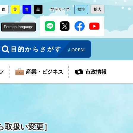
白
黄
青
黒
文字サイズ
標準
拡大
背
に
背
に
背
に
背
に
文
に
文
に
景
変
景
変
景
変
景
変
字
変
字
変
色
更
色
更
色
更
色
更
サ
更
サ
更
Foreign language
を
を
を
を
イ
イ
ズ
ズ
を
を
目的からさがす
ツ
産業・ビジネス
市政情報
税金
教育委員会
障がい者福祉
観光スポット
支払・請求
ふるさと寄附金
ら取扱い変更］
ごみ・環境
生活保護
芸術
企業支援・起業支援
財政