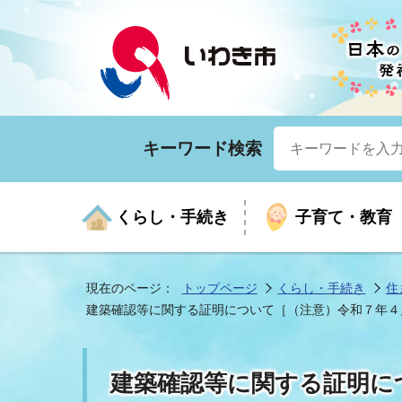
キーワード検索
くらし・手続き
子育て・教育
現在のページ：
トップページ
くらし・手続き
住
建築確認等に関する証明について［（注意）令和７年４
くらしの手続きガイド
生涯学習
医療
お知らせ
入札・契約
市の紹介
いざ
子育
健康
年間
産業
市長
建築確認等に関する証明に
年金・保険
高齢者福祉・介護
目的から探す
企業立地
市の統計
マイ
地域
モデ
福祉
広報