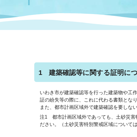
まちづくり
スポーツ
保健・衛生
職員
地域
施設
指定
行政
福祉に関するその他の情報
地域
いわき市女性活躍推進ポータ
いわき市へのアクセス
公売
いわ
市の
雇用
ルサイト
市議会
審議
1 建築確認等に関する証明に
電子サービス
オー
いわき市が建築確認等を行った建築物や工
監査委員
農業
証の紛失等の際に、これに代わる書類とな
また、都市計画区域外で建築確認を要しない
注1 都市計画区域外であっても、土砂災害
ださい。（土砂災害特別警戒区域について
ご意見・ご質問
水道