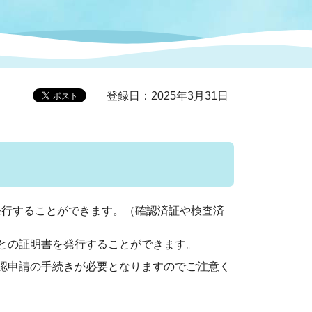
症特
人権・男女共同参画
国際・国内交流
環境法令等に基づく届出
公有財産
医療センター
登録日：2025年3月31日
情報公開・個人情報保護
選挙
選挙管理委員会
発行することができます。（確認済証や検査済
コ
市制施行周年関連情報
との証明書を発行することができます。
認申請の手続きが必要となりますのでご注意く
組織一覧