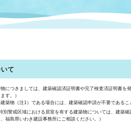
情報
関連情報
管理者
計画
移住・定住
新型コロナウイルス感染
教育旅行
除染事業
行政改革
福祉
設ページ
き市立美術館
制度
監査
・労働
産業
会など
いわき市広告事業
ついて
プンデータ・活用事例
作物につきましては、建築確認済証明書や完了検査済証明書を
市民意見募集(パブリック
委員会
ります。）
メント)
建築物（注1）である場合には、建築確認申請が不要であるこ
特別警戒区域における居室を有する建築物については、建築確
は、福島県いわき建設事務所にご相談ください。）
局
施設案内