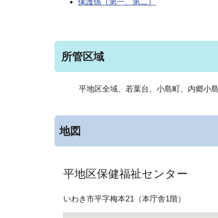
保護係（第一、第二）
所管区域
平地区全域、若葉台、小島町、内郷小
地図
平地区保健福祉センター
いわき市平字梅本21（本庁舎1階）