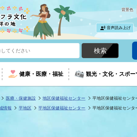
背景色
音声読み上げ
健康・医療・福祉
観光・文化・スポー
医療・保健施設
地区保健福祉センター
平地区保健福祉センタ
域情報
平地区
平地区保健福祉センター
平地区保健福祉センタ
という時に
て
イベントの案内
振興
室
届出・証明
教育
児童福祉
外国人観光客向けページ
廃棄物
フラシティいわき
ナンバー
包括ケア(介護予防等)
ルコース
・介護
住まい・生活・相談
福祉事業者向け情報
歴史・文化
都市計画・開発・建築
広聴