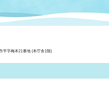
情報
関連情報
管理者
計画
移住・定住
新型コロナウイルス感染
教育旅行
除染事業
行政改革
福祉
設ページ
き市立美術館
制度
監査
・労働
産業
市平字梅本21番地 (本庁舎1階)
会など
いわき市広告事業
プンデータ・活用事例
市民意見募集(パブリック
委員会
メント)
局
施設案内