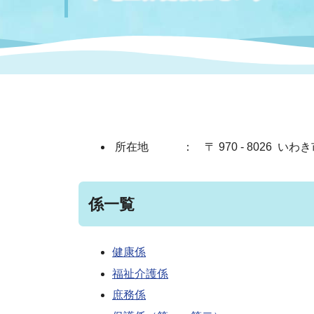
まちづくり
スポーツ
保健・衛生
職員
地域
施設
指定
行政
福祉に関するその他の情報
地域
いわき市女性活躍推進ポータ
いわき市へのアクセス
公売
いわ
市の
雇用
ルサイト
所在地 ： 〒 970 - 8026 いわき
市議会
審議
電子サービス
オー
係一覧
監査委員
農業
健康係
福祉介護係
ご意見・ご質問
水道
庶務係