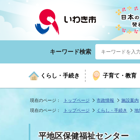
キーワード検索
くらし・手続き
子育て・教育
現在のページ：
トップページ
市政情報
施設案内
現在のページ：
トップページ
くらし・手続き
地
くらしの手続きガイド
生涯学習
医療
お知らせ
入札・契約
市の紹介
いざ
子育
健康
年間
産業
市長
平地区保健福祉センター
年金・保険
高齢者福祉・介護
目的から探す
企業立地
市の統計
マイ
地域
モデ
福祉
広報