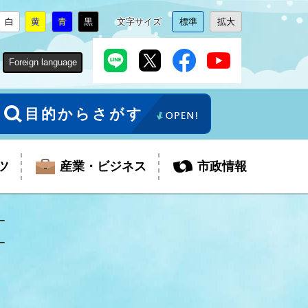
白
黄
青
黒
文字サイズ
標準
拡大
背
に
背
に
背
に
背
に
文
に
文
に
景
変
景
変
景
変
景
変
字
変
字
変
色
更
色
更
色
更
色
更
サ
更
サ
更
Foreign language
を
を
を
を
イ
イ
ズ
ズ
を
を
目的からさがす
ツ
産業・ビジネス
市政情報
ー
ー
税金
教育委員会
障がい者福祉
観光スポット
支払・請求
ふるさと寄附金
ごみ・環境
生活保護
芸術
企業支援・起業支援
財政