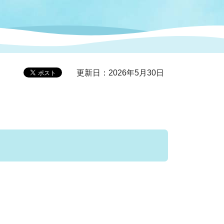
症特
人権・男女共同参画
国際・国内交流
環境法令等に基づく届出
公有財産
医療センター
更新日：2026年5月30日
情報公開・個人情報保護
選挙
選挙管理委員会
コ
市制施行周年関連情報
組織一覧