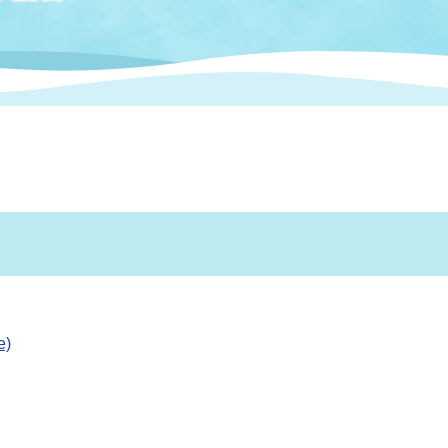
情報
関連情報
管理者
計画
移住・定住
新型コロナウイルス感染
教育旅行
除染事業
行政改革
福祉
設ページ
き市立美術館
制度
監査
・労働
産業
会など
いわき市広告事業
プンデータ・活用事例
市民意見募集(パブリック
委員会
メント)
e)
局
施設案内