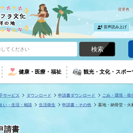
背景色
音声読み上げ
健康・医療・福祉
観光・文化・スポー
子サービス
ダウンロード
申請書ダウンロード
ごみ・環境・衛
まい・生活・相談
生活衛生
申請書・その他
墓地・納骨堂・火
という時に
て
イベントの案内
振興
室
届出・証明
教育
児童福祉
外国人観光客向けページ
廃棄物
フラシティいわき
申請書
ナンバー
包括ケア(介護予防等)
ルコース
・介護
住まい・生活・相談
福祉事業者向け情報
歴史・文化
都市計画・開発・建築
広聴