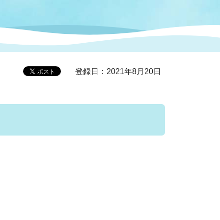
症特
人権・男女共同参画
国際・国内交流
環境法令等に基づく届出
公有財産
医療センター
登録日：2021年8月20日
情報公開・個人情報保護
選挙
選挙管理委員会
コ
市制施行周年関連情報
組織一覧