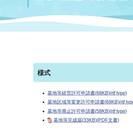
まちづくり
スポーツ
保健・衛生
職員
地域
施設
指定
行政
福祉に関するその他の情報
地域
いわき市女性活躍推進ポータ
いわき市へのアクセス
公売
いわ
市の
雇用
ルサイト
市議会
審議
様式
電子サービス
オー
墓地等経営許可申請書(68KB)(rtf type)
監査委員
農業
墓地区域等変更許可申請書(69KB)(rtf typ
墓地等廃止許可申請書(58KB)(rtf type)
墓地等完成届(33KB)(PDF文書)
ご意見・ご質問
水道