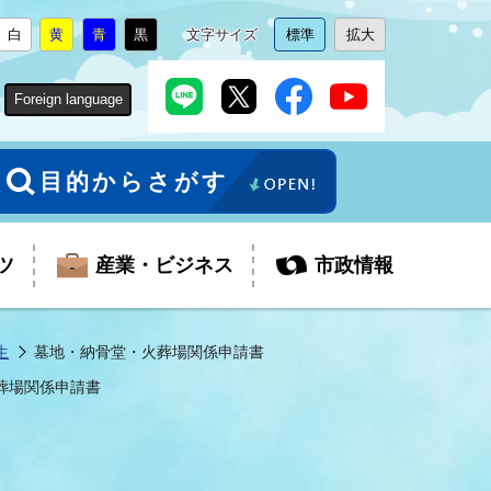
白
黄
青
黒
文字サイズ
標準
拡大
背
に
背
に
背
に
背
に
文
に
文
に
景
変
景
変
景
変
景
変
字
変
字
変
色
更
色
更
色
更
色
更
サ
更
サ
更
Foreign language
を
を
を
を
イ
イ
ズ
ズ
を
を
目的からさがす
ツ
産業・ビジネス
市政情報
生
墓地・納骨堂・火葬場関係申請書
葬場関係申請書
税金
教育委員会
障がい者福祉
観光スポット
支払・請求
ふるさと寄附金
ごみ・環境
生活保護
芸術
企業支援・起業支援
財政