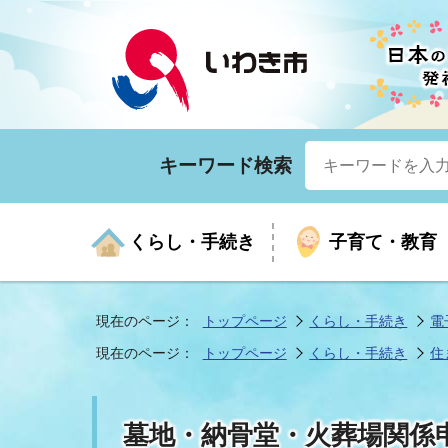
キーワード検索
くらし・手続き
子育て・教育
現在のページ：
トップページ
くらし・手続き
電
現在のページ：
トップページ
くらし・手続き
住
くらしの手続きガイド
生涯学習
医療
お知らせ
入札・契約
市の紹介
いざ
子育
健康
年間
産業
市長
墓地・納骨堂・火葬場関係
年金・保険
高齢者福祉・介護
目的から探す
企業立地
市の統計
マイ
地域
モデ
福祉
広報