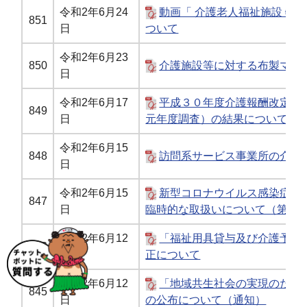
令和2年6月24
動画「 介護老人福祉施設 特養
851
日
ついて
令和2年6月23
850
介護施設等に対する布製マス
日
令和2年6月17
平成３０年度介護報酬改定の
849
日
元年度調査）の結果について（
令和2年6月15
848
訪問系サービス事業所の介護
日
令和2年6月15
新型コロナウイルス感染症に
847
日
臨時的な取扱いについて（第13 
令和2年6月12
「福祉用具貸与及び介護予防
846
日
正について
令和2年6月12
「地域共生社会の実現のため
845
日
の公布について（通知）