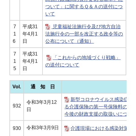
ついて」に関するＱ＆Ａの送付につ
いて
7
平成31
児童福祉法施行令及び地方自治
1
年4月1
法施行令の一部を改正する政令等の
6
日
公布について（通知）
7
平成31
「これからの地域づくり戦略」
1
年4月1
の送付について
5
日
Vol.
通 知 日
新型コロナウイルス感染症の
令和3年3月12
932
る介護保険の第一号保険料の令
日
今後の財政支援の取扱いについ
令和3年3月9日
930
介護現場における感染対策の