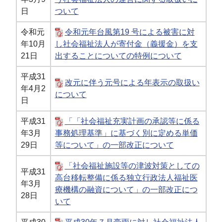
日
ついて
令和元
令和元年台風第19 号による被害に対
年10月
し社会福祉法人が寄付金（義援金）を支
21日
出することについての特例について
平成31
改元に伴う元号による年表示の取扱い
年4月2
について
日
平成31
「「社会福祉充実計画の承認等に係る
年3月
事務処理基準」に基づく別に定める単価
29日
等について」の一部改正について
「社会福祉施設等の津波対策としての
平成31
高台移転整備に係る独立行政法人福祉医
年3月
療機構の融資について」の一部改正につ
28日
いて