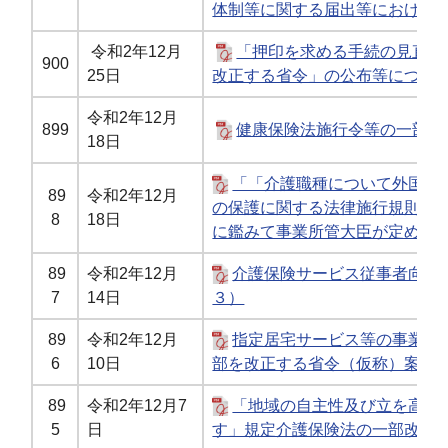
体制等に関する届出等における
令和2年12月
「押印を求める手続の見直し
900
25日
改正する省令」の公布等につい
令和2年12月
899
健康保険法施行令等の一部を
18日
「「介護職種について外国人
89
令和2年12月
の保護に関する法律施行規則に
8
18日
に鑑みて事業所管大臣が定める
89
令和2年12月
介護保険サービス従事者向け
7
14日
３）
89
令和2年12月
指定居宅サービス等の事業の
6
10日
部を改正する省令（仮称）案に
89
令和2年12月7
「地域の自主性及び立を高め
5
日
す」規定介護保険法の一部改正に