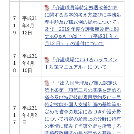
「介護職員等特定処遇改善加算
に関する基本的考え方並びに事務処
7
平成31
理手順及び様式例の提示について」
1
年4月
及び「2019 年度介護報酬改定に関
9
12日
するQ＆A（Vol.１）（平成31 年４
月12 日）」の送付について
7
平成31
「介護現場におけるハラスメン
1
年4月
ト対策マニュアル」について
8
10日
「『出入国管理及び難民認定法
第七条第一項第二号の基準を定める
省令及び特定技能雇用契約及び一号
特定技能外国人支援計画の基準等を
7
平成31
定める省令の規定に基づき介護分野
1
年4月2
について特定の産業上の分野に特有
7
日
の事情に鑑みて当該分野を所管する
関係行政機関の長が定める基準』に