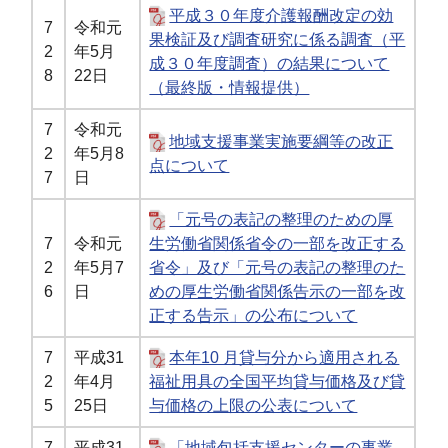
平成３０年度介護報酬改定の効
7
令和元
果検証及び調査研究に係る調査（平
2
年5月
成３０年度調査）の結果について
8
22日
（最終版・情報提供）
7
令和元
地域支援事業実施要綱等の改正
2
年5月8
点について
7
日
「元号の表記の整理のための厚
7
令和元
生労働省関係省令の一部を改正する
2
年5月7
省令」及び「元号の表記の整理のた
6
日
めの厚生労働省関係告示の一部を改
正する告示」の公布について
7
平成31
本年10 月貸与分から適用される
2
年4月
福祉用具の全国平均貸与価格及び貸
5
25日
与価格の上限の公表について
7
平成31
「地域包括支援センターの事業