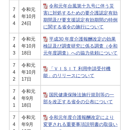
令和元年台風第十九号に伴う災
7
令和元
害に対処するための要介護認定有効
4
年10月
期間及び要支援認定有効期間の特例
4
24日
に関する省令の施行について
7
令和元
平成30 年度介護報酬改定の効果
4
年10月
検証及び調査研究に係る調査（令和
3
18日
元年度調査）への協力依頼について
7
令和元
「ＶＩＳＩＴ 利用申請受付機
4
年10月
能」のリリースについて
2
17日
7
令和元
国民健康保険法施行規則等の一
4
年9月
部を改正する省令の公布について
1
18日
7
令和元
令和元年度介護報酬改定により
4
年9月
変更される重要事項説明書の取扱い