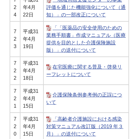
2
年4月
評価を通じた機能強化について（通
4
22日
知）」の一部改正について
「「医薬品の安全使用のための
7
平成31
業務手順書」作成マニュアル（医療
2
年4月
提供を目的とした介護保険施設
3
19日
版）」の送付について
7
平成31
在宅医療に関する普及・啓発リ
2
年4月
ーフレットについて
2
18日
7
平成31
介護保険条例参考例の正誤につ
2
年4月
いて
1
15日
7
平成31
「高齢者介護施設における感染
2
年4月
対策マニュアル改訂版（2019 年３
0
15日
月）」の送付について