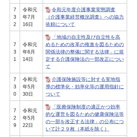
7
令和元
令和元年度介護事業実態調査
3
年7月
（介護事業経営概況調査）への協力
2
16日
依頼について
「地域の自主性及び自立性を高
7
令和元
めるための改革の推進を図るための
3
年6月
関係法律の整備に関する法律」に規
1
14日
定する介護保険法の一部改正につい
て
7
令和元
介護保険施設等に対する実地指
3
年5月
導の標準化・効率化等の運用指針に
0
30日
ついて
「医療保険制度の適正かつ効率
7
令和元
的な運営を図るための健康保険法等
2
年5月
の一部を改正する法律」の公布につ
9
22日
いて計２９枚（本紙を除く）