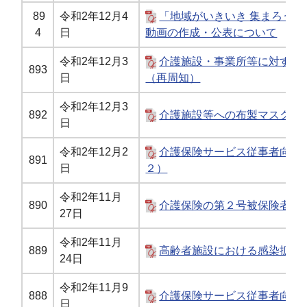
89
令和2年12月4
「地域がいきいき 集まろう
4
日
動画の作成・公表について
令和2年12月3
介護施設・事業所等に対する
893
日
（再周知）
令和2年12月3
892
介護施設等への布製マスクの
日
令和2年12月2
介護保険サービス従事者向け
891
日
２）
令和2年11月
890
介護保険の第２号被保険者に
27日
令和2年11月
889
高齢者施設における感染拡大
24日
令和2年11月9
888
介護保険サービス従事者向け
日