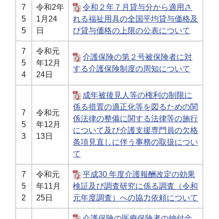
7
令和2年
令和２年７月貸与分から適用さ
5
1月24
れる福祉用具の全国平均貸与価格及
5
日
び貸与価格の上限の公表について
7
令和元
介護保険の第２号被保険者に対
5
年12月
する介護保険制度の周知について
4
24日
成年被後見人等の権利の制限に
係る措置の適正化等を図るための関
7
令和元
係法律の整備に関する法律等の施行
5
年12月
について及び介護支援専門員の欠格
3
13日
条項見直しに伴う事務の取扱につい
て
7
令和元
平成30 年度介護報酬改定の効果
5
年11月
検証及び調査研究に係る調査（令和
2
25日
元年度調査）への協力依頼について
介護保険の医療保険者の納付金