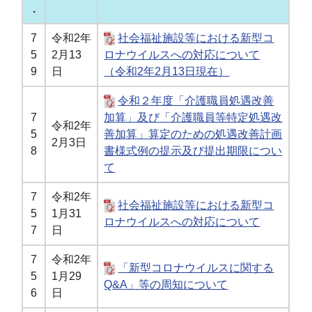
.
7
令和2年
社会福祉施設等における新型コ
5
2月13
ロナウイルスへの対応について
9
日
（令和2年2月13日現在）
令和２年度「介護職員処遇改善
7
加算」及び「介護職員等特定処遇改
令和2年
5
善加算」算定のための処遇改善計画
2月3日
8
書様式例の提示及び提出期限につい
て
7
令和2年
社会福祉施設等における新型コ
5
1月31
ロナウイルスへの対応について
7
日
7
令和2年
「新型コロナウイルスに関する
5
1月29
Q&A」等の周知について
6
日