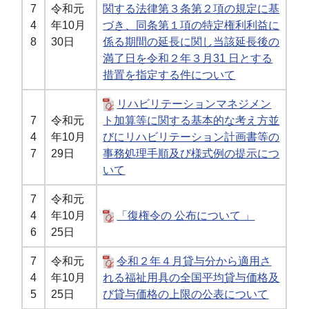
7
令和元
関する法律第３条第２項の規定に基
4
年10月
づき、同条第１項の特定権利利益に
8
30日
係る期間の延長に関し当該延長後の
満了日を令和２年３月31 日とする
措置を指定する件について
リハビリテーションマネジメン
7
令和元
ト加算等に関する基本的な考え方並
4
年10月
びにリハビリテーション計画書等の
7
29日
事務処理手順及び様式例の提示につ
いて
7
令和元
4
年10月
「復権令の 公布について 」
6
25日
7
令和元
令和２年４月貸与分から適用さ
4
年10月
れる福祉用具の全国平均貸与価格及
5
25日
び貸与価格の上限の公表について