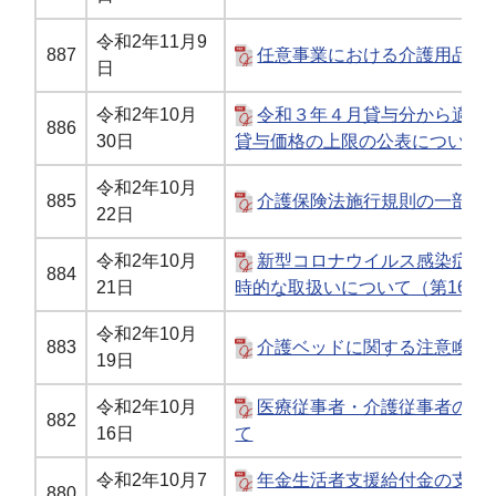
令和2年11月9
887
任意事業における介護用品の
日
令和2年10月
令和３年４月貸与分から適用
886
30日
貸与価格の上限の公表について
令和2年10月
885
介護保険法施行規則の一部を
22日
令和2年10月
新型コロナウイルス感染症に
884
21日
時的な取扱いについて（第16報
令和2年10月
883
介護ベッドに関する注意喚起
19日
令和2年10月
医療従事者・介護従事者の中
882
16日
て
令和2年10月7
年金生活者支援給付金の支給
880