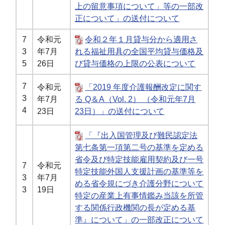
上の留意事項について」等の一部改
正について」の送付について
7
令和元
令和２年１月貸与分から適用さ
3
年7月
れる福祉用具の全国平均貸与価格及
5
26日
び貸与価格の上限の公表について
7
令和元
「2019 年度介護報酬改定に関す
3
年7月
る Q＆A（Vol. 2） （令和元年7月
4
23日
23日）」の送付について
「『出入国管理及び難民認定法
第七条第一項第二号の基準を定める
省令及び特定技能雇用契約及び一号
7
令和元
特定技能外国人支援計画の基準等を
3
年7月
める省令規にづき介護分野について
3
19日
特定の産業上有事情鑑み当該を所管
する関係行政機関の長が定める基
準』について」の一部改正について