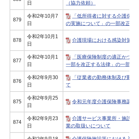
日
（協力依頼）
令和2年10月7
「低所得者に対する介護保険
879
日
の実施について」の一部改正に
令和2年10月1
878
介護現場における感染対策の
日
令和2年10月1
「医療保険制度の適正かつ効
877
日
一部を改正する法律」の一部の
令和2年9月30
「従業者の勤務体制及び勤務
876
日
て
令和2年9月25
875
令和元年度介護保険事務調査
日
令和2年9月23
介護サービス事業所・施設に
874
日
業の取扱いについて
令和2年9月18
介護保険施設等における入所