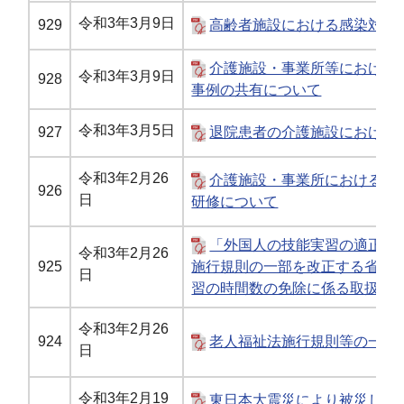
令和3年3月9日
929
高齢者施設における感染対策
介護施設・事業所等における
令和3年3月9日
928
事例の共有について
令和3年3月5日
927
退院患者の介護施設における
令和3年2月26
介護施設・事業所における業
926
日
研修について
「外国人の技能実習の適正な
令和3年2月26
925
施行規則の一部を改正する省令
日
習の時間数の免除に係る取扱い
令和3年2月26
924
老人福祉法施行規則等の一部
日
令和3年2月19
東日本大震災により被災した