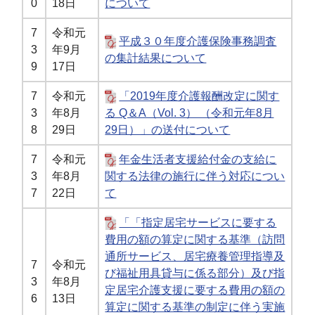
0
18日
について
7
令和元
平成３０年度介護保険事務調査
3
年9月
の集計結果について
9
17日
7
令和元
「2019年度介護報酬改定に関す
3
年8月
る Q＆A（Vol. 3） （令和元年8月
8
29日
29日）」の送付について
7
令和元
年金生活者支援給付金の支給に
3
年8月
関する法律の施行に伴う対応につい
7
22日
て
「「指定居宅サービスに要する
費用の額の算定に関する基準（訪問
通所サービス、居宅療養管理指導及
7
令和元
び福祉用具貸与に係る部分）及び指
3
年8月
定居宅介護支援に要する費用の額の
6
13日
算定に関する基準の制定に伴う実施