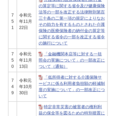
の算定等に関する省令及び健康保険
法等の一部を改正する法律附則第百
7
令和元
三十条の二第一項の規定によりなお
5
年11月
その効力を有するものとされた介護
1
22日
保険の医療保険者の納付金の算定等
に関する省令の一部を改正する省令
の施行について
7
令和元
「金融機関本店等に対する一括
5
年11月
照会の実施について」の一部改正に
0
13日
ついて（通知）
「低所得者に対する介護保険サ
7
令和元
ービスに係る利用者負担額の軽減制
4
年10月
度の実施について」の一部改正につ
9
30日
いて
特定非常災害の被害者の権利利
益の保全等を図るための特別措置に