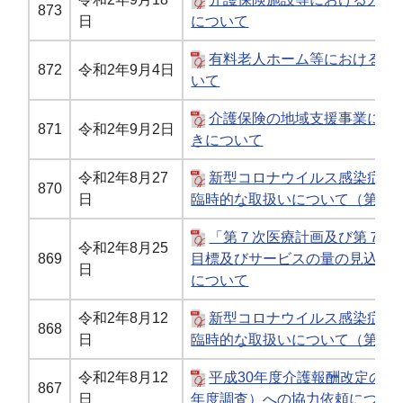
873
日
について
有料老人ホーム等における入
872
令和2年9月4日
いて
介護保険の地域支援事業にお
871
令和2年9月2日
きについて
令和2年8月27
新型コロナウイルス感染症に
870
日
臨時的な取扱いについて（第15 
「第７次医療計画及び第７期
令和2年8月25
869
目標及びサービスの量の見込み
日
について
令和2年8月12
新型コロナウイルス感染症に
868
日
臨時的な取扱いについて（第14 
令和2年8月12
平成30年度介護報酬改定の
867
日
年度調査）への協力依頼につい