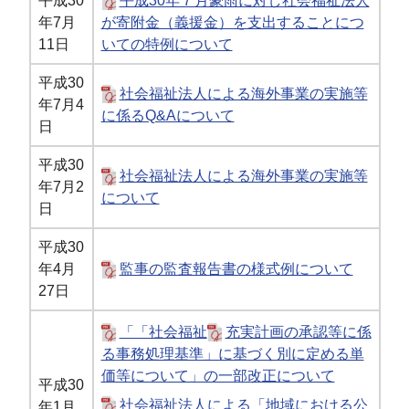
平成30
平成30年７月豪雨に対し社会福祉法人
年7月
が寄附金（義援金）を支出することにつ
11日
いての特例について
平成30
社会福祉法人による海外事業の実施等
年7月4
に係るQ&Aについて
日
平成30
社会福祉法人による海外事業の実施等
年7月2
について
日
平成30
年4月
監事の監査報告書の様式例について
27日
「「社会福祉
充実計画の承認等に係
る事務処理基準」に基づく別に定める単
価等について」の一部改正について
平成30
社会福祉法人による「地域における公
年1月