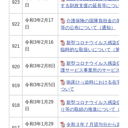
923
日
する財政支援の延長等について
令和3年2月17
介護保険の国庫負担金の算定
922
日
等の公布について（通知）
令和3年2月16
新型コロナウイルス感染症に
921
日
臨時的な取扱いについて（第18 
新型コロナウイルス感染症に
令和3年2月8日
920
護サービス事業所のサービス継
病床ひっ迫時における在宅要
令和3年2月5日
919
ついて
令和3年1月29
新型コロナウイルス感染症の
918
日
り等の取組の推進について（自
令和3年1月29
令和３年７月貸与分から適用
917