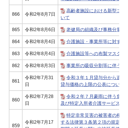
高齢者施設における新型コロ
866
令和2年8月7日
いて
865
令和2年8月6日
老健局の組織及び事務分掌の
864
令和2年8月4日
介護施設・事業所等に対する
863
令和2年8月4日
介護施設等への布製マスクの
862
令和2年8月3日
事業所の吸収分割等に伴う事
令和2年7月31
令和３年１月貸与分から適用
861
日
貸与価格の上限の公表について
令和2年7月28
令和２年７月豪雨に伴う負担
860
日
及び特定入所者介護サービス費
特定非常災害の被害者の権利
令和2年7月17
する法律第３条第２項の規定に
859