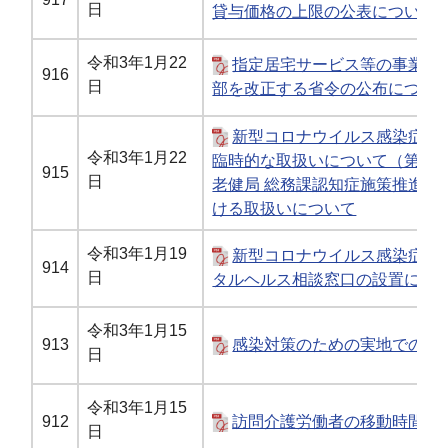
日
貸与価格の上限の公表について
令和3年1月22
指定居宅サービス等の事業の
916
日
部を改正する省令の公布につい
新型コロナウイルス感染症に
令和3年1月22
臨時的な取扱いについて（第12
915
日
老健局 総務課認知症施策推進室
ける取扱いについて
令和3年1月19
新型コロナウイルス感染症に
914
日
タルヘルス相談窓口の設置につ
令和3年1月15
913
感染対策のための実地での研
日
令和3年1月15
912
訪問介護労働者の移動時間等
日