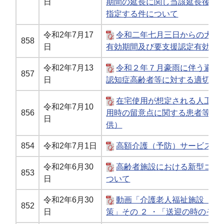
日
期間の延長に関し当該延長後の満
指定する件について
令和2年7月17
令和二年七月三日からの大雨
858
日
有効期間及び要支援認定有効期
令和2年7月13
令和２年７月豪雨に伴う避難
857
日
認知症高齢者等に対する適切な
在宅使用が想定される人工呼
令和2年7月10
856
用時の留意点に関する患者等向
日
供）
854
令和2年7月1日
高額介護（予防）サービス費
令和2年6月30
高齢者施設における新型コロ
853
日
ついて
令和2年6月30
動画「介護老人福祉施設（特
852
日
策」その ２ ・「送迎の時のそう