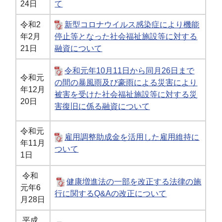
24日
て
令和2
新型コロナウイルス感染症により機能
年2月
停止等となった社会福祉施設等に対する
21日
融資について
令和元年10月11日から同月26日まで
令和元
の間の暴風雨及び豪雨による災害により
年12月
被害を受けた社会福祉施設等に対する災
20日
害復旧に係る融資について
令和元
雇用調整助成金を活用した雇用維持に
年11月
ついて
1日
令和
健康増進法の一部を改正する法律の施
元年6
行に関するQ&Aの改正について
月28日
平成