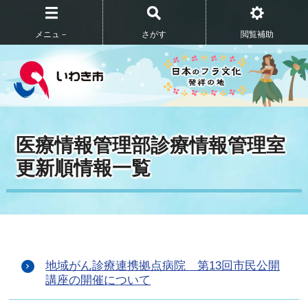
メニュ－
さがす
閲覧補助
医療情報管理部診療情報管理室
更新順情報一覧
地域がん診療連携拠点病院 第13回市民公開
講座の開催について