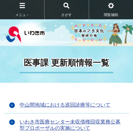
メニュ－
さがす
閲覧補助
医事課 更新順情報一覧
中山間地域における巡回診療等について
いわき市医療センター未収債権回収業務公募
型プロポーザルの実施について