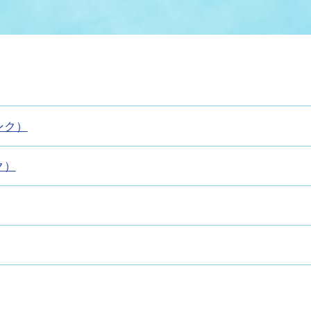
情報
関連情報
管理者
計画
移住・定住
新型コロナウイルス感染
教育旅行
除染事業
行政改革
福祉
設ページ
き市立美術館
制度
監査
・労働
産業
ンク）
会など
いわき市広告事業
ク）
プンデータ・活用事例
市民意見募集(パブリック
委員会
メント)
局
施設案内