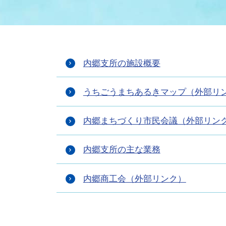
まちづくり
スポーツ
保健・衛生
職員
地域
施設
指定
行政
福祉に関するその他の情報
地域
内郷支所の施設概要
いわき市女性活躍推進ポータ
いわき市へのアクセス
公売
いわ
市の
雇用
ルサイト
うちごうまちあるきマップ（外部リ
市議会
審議
内郷まちづくり市民会議（外部リン
電子サービス
オー
内郷支所の主な業務
監査委員
農業
内郷商工会（外部リンク）
ご意見・ご質問
水道