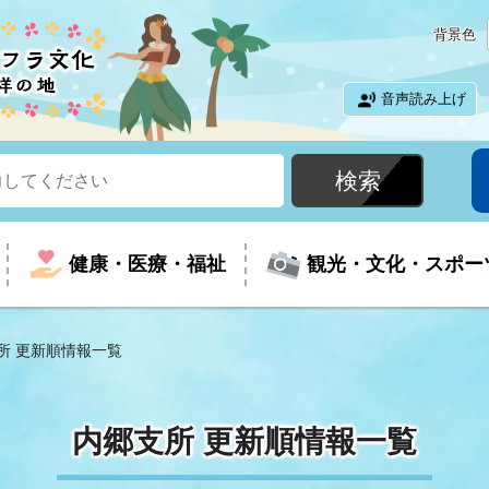
背景色
音声読み上げ
健康・医療・福祉
観光・文化・スポー
所 更新順情報一覧
という時に
て
イベントの案内
振興
室
届出・証明
教育
児童福祉
外国人観光客向けページ
廃棄物
フラシティいわき
内郷支所 更新順情報一覧
ナンバー
包括ケア(介護予防等)
ルコース
・介護
住まい・生活・相談
福祉事業者向け情報
歴史・文化
都市計画・開発・建築
広聴