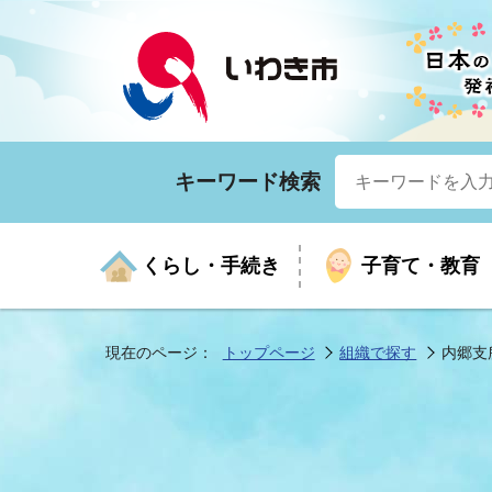
キーワード検索
くらし・手続き
子育て・教育
現在のページ：
トップページ
組織で探す
内郷支
くらしの手続きガイド
生涯学習
医療
お知らせ
入札・契約
市の紹介
いざ
子育
健康
年間
産業
市長
年金・保険
高齢者福祉・介護
目的から探す
企業立地
市の統計
マイ
地域
モデ
福祉
広報