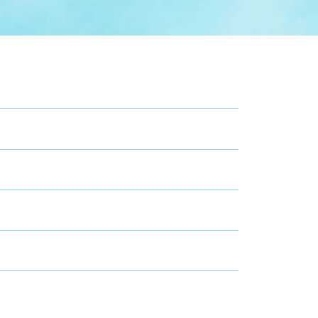
症特
人権・男女共同参画
国際・国内交流
環境法令等に基づく届出
公有財産
医療センター
情報公開・個人情報保護
選挙
選挙管理委員会
コ
市制施行周年関連情報
組織一覧