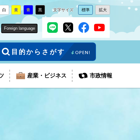
白
黄
青
黒
文字サイズ
標準
拡大
背
に
背
に
背
に
背
に
文
に
文
に
景
変
景
変
景
変
景
変
字
変
字
変
色
更
色
更
色
更
色
更
サ
更
サ
更
Foreign language
を
を
を
を
イ
イ
ズ
ズ
を
を
目的からさがす
ツ
産業・ビジネス
市政情報
税金
教育委員会
障がい者福祉
観光スポット
支払・請求
ふるさと寄附金
ごみ・環境
生活保護
芸術
企業支援・起業支援
財政