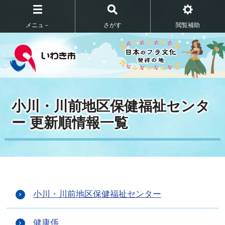
メニュ－
さがす
閲覧補助
小川・川前地区保健福祉センタ
ー 更新順情報一覧
小川・川前地区保健福祉センター
健康係