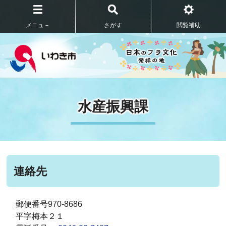
メニュ－
さがす
閲覧補助
水産振興課
連絡先
郵便番号970-8686
平字梅本２１