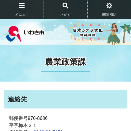
メニュ－
さがす
閲覧補助
農業政策課
連絡先
郵便番号970-8686
平字梅本２１