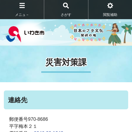
メニュ－
さがす
閲覧補助
災害対策課
連絡先
郵便番号970-8686
平字梅本２１