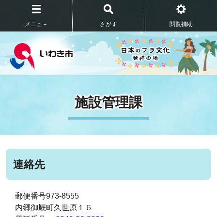
メニュ－
さがす
閲覧補助
施設管理課
連絡先
郵便番号973-8555
内郷御厩町久世原１６