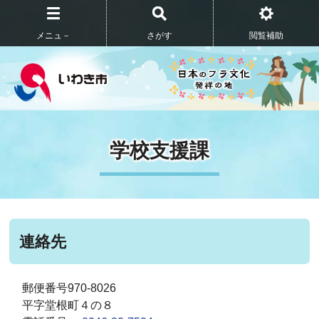
メニュ－
さがす
閲覧補助
学校支援課
連絡先
郵便番号970-8026
平字堂根町４の８