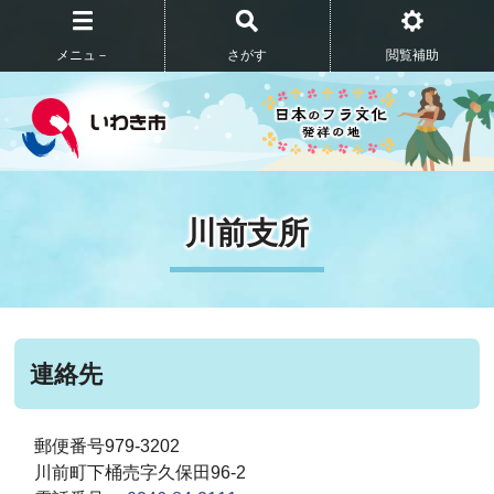
メニュ－
さがす
閲覧補助
川前支所
連絡先
郵便番号979-3202
川前町下桶売字久保田96-2