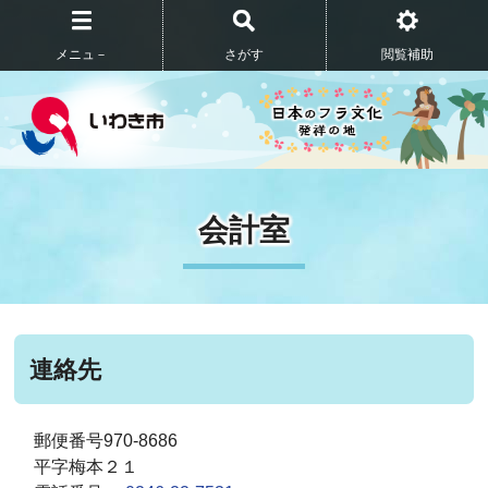
メニュ－
さがす
閲覧補助
会計室
連絡先
郵便番号970-8686
平字梅本２１