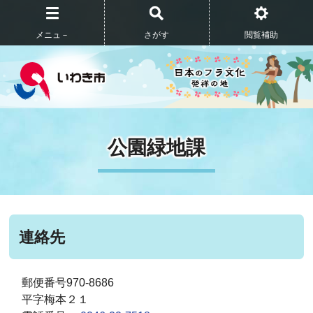
メニュ－
さがす
閲覧補助
公園緑地課
連絡先
郵便番号970-8686
平字梅本２１