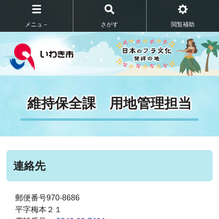
メニュ－
さがす
閲覧補助
維持保全課 用地管理担当
連絡先
郵便番号970-8686
平字梅本２１