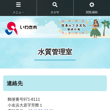
メニュ－
さがす
閲覧補助
水質管理室
連絡先
郵便番号971-8111
小名浜大原字芳際１