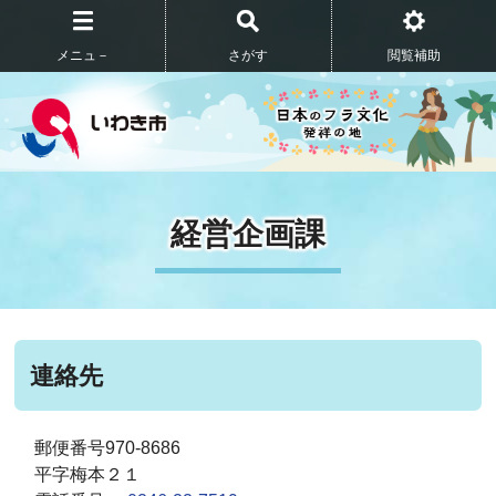
メニュ－
さがす
閲覧補助
経営企画課
連絡先
郵便番号970-8686
平字梅本２１