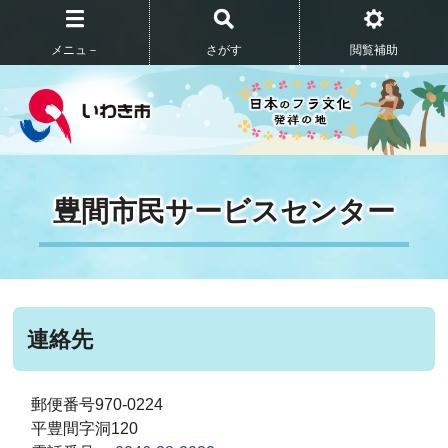
メニュ－
さがす
閲覧補助
豊間市民サービスセンター
連絡先
郵便番号970-0224
平豊間字洞120