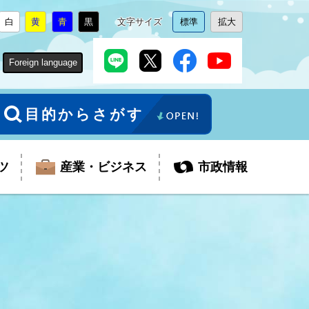
白
黄
青
黒
文字サイズ
標準
拡大
背
に
背
に
背
に
背
に
文
に
文
に
景
変
景
変
景
変
景
変
字
変
字
変
色
更
色
更
色
更
色
更
サ
更
サ
更
Foreign language
を
を
を
を
イ
イ
ズ
ズ
を
を
目的からさがす
ツ
産業・ビジネス
市政情報
税金
教育委員会
障がい者福祉
観光スポット
支払・請求
ふるさと寄附金
ごみ・環境
生活保護
芸術
企業支援・起業支援
財政