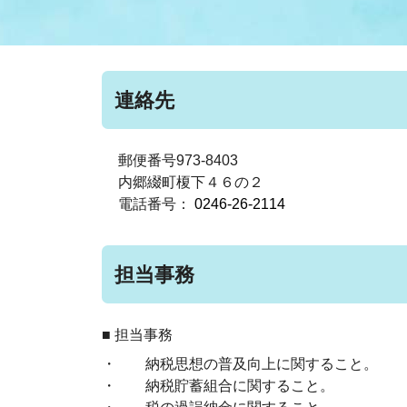
まちづくり
スポーツ
保健・衛生
職員
地域
施設
指定
行政
福祉に関するその他の情報
地域
連絡先
いわき市女性活躍推進ポータ
いわき市へのアクセス
公売
いわ
市の
雇用
ルサイト
郵便番号973-8403
内郷綴町榎下４６の２
電話番号：
0246-26-2114
市議会
審議
電子サービス
オー
担当事務
監査委員
農業
■ 担当事務
・ 納税思想の普及向上に関すること。
ご意見・ご質問
水道
・ 納税貯蓄組合に関すること。