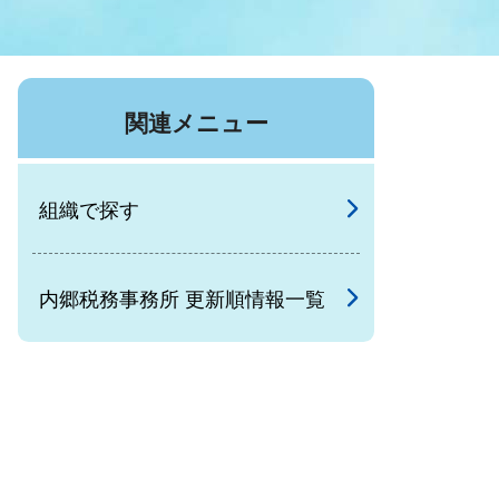
症特
人権・男女共同参画
国際・国内交流
環境法令等に基づく届出
公有財産
医療センター
関連メニュー
情報公開・個人情報保護
選挙
組織で探す
選挙管理委員会
内郷税務事務所 更新順情報一覧
コ
市制施行周年関連情報
組織一覧