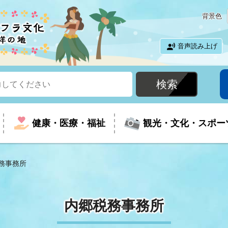
背景色
音声読み上げ
健康・医療・福祉
観光・文化・スポー
務事務所
という時に
て
イベントの案内
振興
室
届出・証明
教育
児童福祉
外国人観光客向けページ
廃棄物
フラシティいわき
内郷税務事務所
ナンバー
包括ケア(介護予防等)
ルコース
・介護
住まい・生活・相談
福祉事業者向け情報
歴史・文化
都市計画・開発・建築
広聴