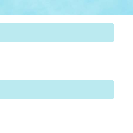
情報
関連情報
管理者
計画
移住・定住
新型コロナウイルス感染
教育旅行
除染事業
行政改革
福祉
設ページ
き市立美術館
制度
監査
・労働
産業
会など
いわき市広告事業
プンデータ・活用事例
市民意見募集(パブリック
委員会
メント)
局
施設案内