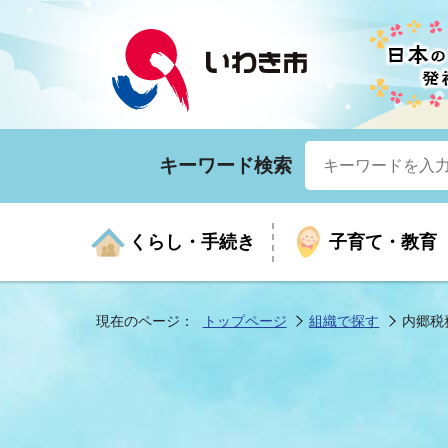
キーワード検索
くらし・手続き
子育て・教育
現在のページ：
トップページ
組織で探す
内郷税
くらしの手続きガイド
生涯学習
医療
お知らせ
入札・契約
市の紹介
いざ
子育
健康
年間
産業
市長
年金・保険
高齢者福祉・介護
目的から探す
企業立地
市の統計
マイ
地域
モデ
福祉
広報