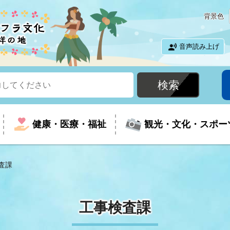
背景色
音声読み上げ
健康・医療・福祉
観光・文化・スポー
査課
という時に
て
イベントの案内
振興
室
届出・証明
教育
児童福祉
外国人観光客向けページ
廃棄物
フラシティいわき
工事検査課
ナンバー
包括ケア(介護予防等)
ルコース
・介護
住まい・生活・相談
福祉事業者向け情報
歴史・文化
都市計画・開発・建築
広聴