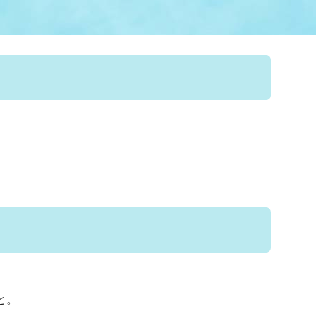
情報
関連情報
管理者
計画
移住・定住
新型コロナウイルス感染
教育旅行
除染事業
行政改革
福祉
設ページ
き市立美術館
制度
監査
・労働
産業
会など
いわき市広告事業
プンデータ・活用事例
市民意見募集(パブリック
委員会
メント)
局
施設案内
と。