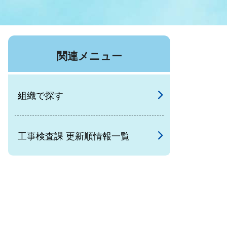
症特
人権・男女共同参画
国際・国内交流
環境法令等に基づく届出
公有財産
医療センター
関連メニュー
情報公開・個人情報保護
選挙
組織で探す
選挙管理委員会
工事検査課 更新順情報一覧
コ
市制施行周年関連情報
組織一覧