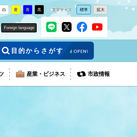
白
黄
青
黒
文字サイズ
標準
拡大
背
に
背
に
背
に
背
に
文
に
文
に
景
変
景
変
景
変
景
変
字
変
字
変
色
更
色
更
色
更
色
更
サ
更
サ
更
Foreign language
を
を
を
を
イ
イ
ズ
ズ
を
を
目的からさがす
ツ
産業・ビジネス
市政情報
税金
教育委員会
障がい者福祉
観光スポット
支払・請求
ふるさと寄附金
ごみ・環境
生活保護
芸術
企業支援・起業支援
財政