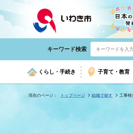
キーワード検索
くらし・手続き
子育て・教育
現在のページ：
トップページ
組織で探す
工事検
くらしの手続きガイド
生涯学習
医療
お知らせ
入札・契約
市の紹介
いざ
子育
健康
年間
産業
市長
年金・保険
高齢者福祉・介護
目的から探す
企業立地
市の統計
マイ
地域
モデ
福祉
広報