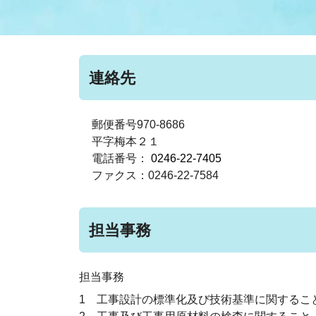
まちづくり
スポーツ
保健・衛生
職員
地域
施設
指定
行政
福祉に関するその他の情報
地域
連絡先
いわき市女性活躍推進ポータ
いわき市へのアクセス
公売
いわ
市の
雇用
ルサイト
郵便番号970-8686
平字梅本２１
電話番号：
0246-22-7405
市議会
審議
ファクス：0246-22-7584
電子サービス
オー
担当事務
監査委員
農業
担当事務
ご意見・ご質問
水道
1 工事設計の標準化及び技術基準に関するこ