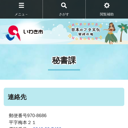
メニュ－
さがす
閲覧補助
秘書課
連絡先
郵便番号970-8686
平字梅本２１