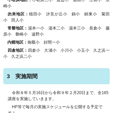
崎小
勿来地区：
植田小 汐見が丘小 錦小 錦東小 菊田
小 田人小
常磐地区：
湯本一小 湯本二小 湯本三小 長倉小 藤
原小
磐崎小
遠野小
内郷地区：
御厩小 好間一小
四倉地区：
四倉小 大浦小 小川小 小玉小 久之浜一
小 久之浜二小
3 実施期間
令和８年５月16日から令和９年２月20日まで、全165
講座を実施していきます。
HP等で毎月の実施スケジュールを公開する予定で
す！