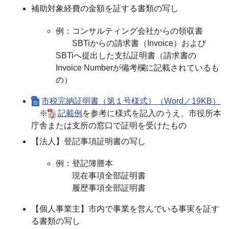
補助対象経費の金額を証する書類の写し
例：コンサルティング会社からの領収書
SBTiからの請求書（Invoice）および
SBTiへ提出した支払証明書（請求書の
Invoice Numberが備考欄に記載されているも
の）
市税完納証明書（第１号様式）（Word／19KB）
※
記載例
を参考に様式を記入のうえ、市役所本
庁舎または支所の窓口で証明を受けたもの
【法人】登記事項証明書の写し
例：登記簿謄本
現在事項全部証明書
履歴事項全部証明書
【個人事業主】市内で事業を営んでいる事実を証す
る書類の写し