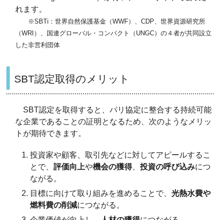
れます。
※SBTi：世界自然保護基金（WWF）、CDP、世界資源研究所
（WRI）、国連グローバル・コンパクト（UNGC）の４者が共同設立
した非営利団体
SBT認定取得のメリット
SBT認定を取得すると、パリ協定に整合する持続可能
な企業であることの証明となるため、次のようなメリッ
トが期待できます。
投資家や顧客、取引先などに対してアピールするこ
とで、
評価向上
や
機会の獲得
、
投資の呼び込み
につ
ながる。
目標に向けて取り組みを進めることで、
光熱水費や
燃料費の削減
につながる。
企業価値が向上し、
人材の獲得
につながる。