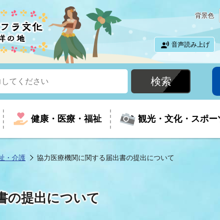
背景色
音声読み上げ
健康・医療・福祉
観光・文化・スポー
祉・介護
協力医療機関に関する届出書の提出について
という時に
て
イベントの案内
振興
室
届出・証明
教育
児童福祉
外国人観光客向けページ
廃棄物
フラシティいわき
書の提出について
ナンバー
包括ケア(介護予防等)
ルコース
・介護
住まい・生活・相談
福祉事業者向け情報
歴史・文化
都市計画・開発・建築
広聴