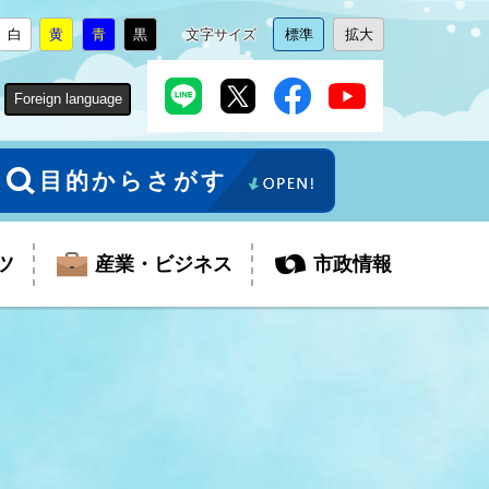
白
黄
青
黒
文字サイズ
標準
拡大
背
に
背
に
背
に
背
に
文
に
文
に
景
変
景
変
景
変
景
変
字
変
字
変
色
更
色
更
色
更
色
更
サ
更
サ
更
Foreign language
を
を
を
を
イ
イ
ズ
ズ
を
を
目的からさがす
ツ
産業・ビジネス
市政情報
税金
教育委員会
障がい者福祉
観光スポット
支払・請求
ふるさと寄附金
ごみ・環境
生活保護
芸術
企業支援・起業支援
財政