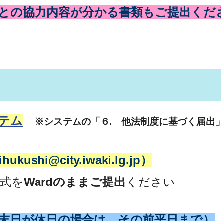
との協力内容が分かる書類もご提出くだ
テム
※システムの「６. 他法制度に基づく届出
ushi@city.iwaki.lg.jp）
式を
Wardのままご提出
ください
末日が休日の場合は、その前平日まで）