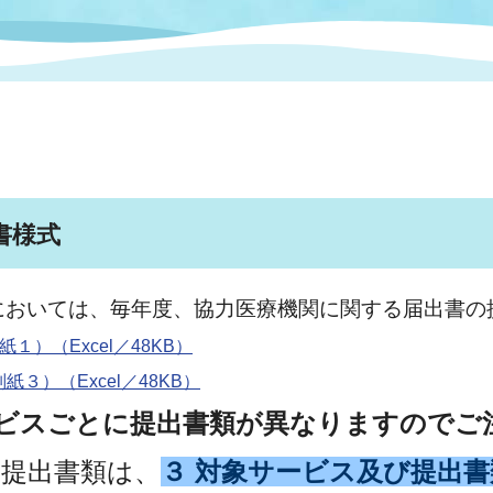
情報
関連情報
管理者
計画
移住・定住
新型コロナウイルス感染
教育旅行
除染事業
行政改革
福祉
設ページ
き市立美術館
制度
監査
・労働
産業
書様式
会など
いわき市広告事業
プンデータ・活用事例
おいては、毎年度、協力医療機関に関する届出書の
市民意見募集(パブリック
）（Excel／48KB）
委員会
メント)
）（Excel／48KB）
ビスごとに提出書類が異なりますのでご
局
施設案内
提出書類は、
３ 対象サービス及び提出書