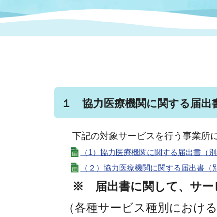
まちづくり
スポーツ
保健・衛生
職員
地域
施設
指定
行政
福祉に関するその他の情報
地域
いわき市女性活躍推進ポータ
いわき市へのアクセス
公売
いわ
市の
雇用
ルサイト
１ 協力医療機関に関する届出
市議会
審議
電子サービス
オー
下記の対象サービスを行う事業所に
（1）協力医療機関に関する届出書（別紙１
監査委員
農業
（２）協力医療機関に関する届出書（別紙３
※ 届出書に関して、サー
ご意見・ご質問
水道
（各種サービス種別における