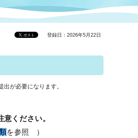
症特
人権・男女共同参画
国際・国内交流
環境法令等に基づく届出
公有財産
医療センター
登録日：2026年5月22日
情報公開・個人情報保護
選挙
選挙管理委員会
提出が必要になります。
コ
市制施行周年関連情報
注意ください。
組織一覧
類
を参照 ）