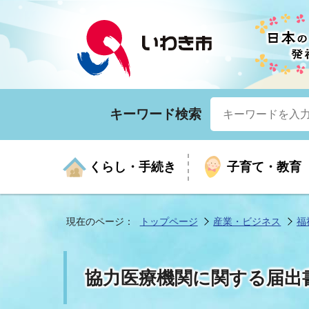
キーワード検索
くらし・手続き
子育て・教育
現在のページ：
トップページ
産業・ビジネス
福
くらしの手続きガイド
生涯学習
医療
お知らせ
入札・契約
市の紹介
いざ
子育
健康
年間
産業
市長
協力医療機関に関する届出
年金・保険
高齢者福祉・介護
目的から探す
企業立地
市の統計
マイ
地域
モデ
福祉
広報