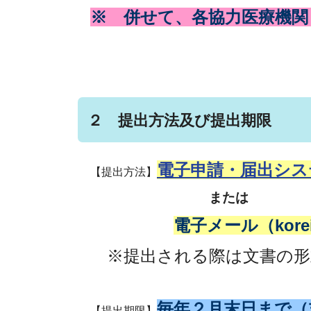
※ 併せて、各協力医療機関
２ 提出方法及び提出期限
電子申請・届出シス
【提出方法】
または
電子メール（koreihuk
※提出される際は文書の形
毎年２月末日まで（
【提出期限】