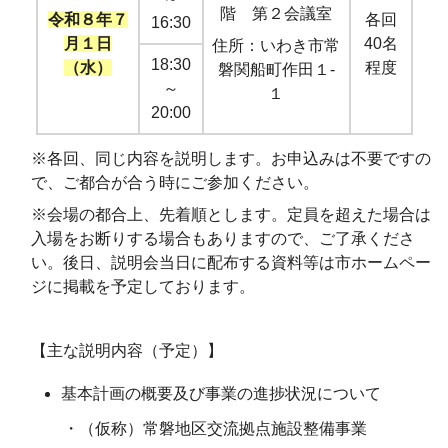
階 第２会議室
令和８年７
各回
16:30
月１日
40名
住所：いわき市常
18:30
（水）
程度
磐関船町作田１-
～
１
20:00
※各回、同じ内容を説明します。お申込みは不要ですの
で、ご都合が合う時にご参加ください。
※会場の都合上、先着順とします。定員を超えた場合は
入場をお断りする場合もありますので、ご了承くださ
い。後日、説明会当日に配布する資料等は市ホームペー
ジに掲載を予定しております。
【主な説明内容（予定）】
基本計画の概要及び事業の進捗状況について
・（仮称）常磐地区交流拠点施設整備事業