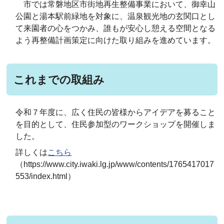
市では常磐地区市街地再生整備事業において、御幸山
公園と湯本駅前緑地を対象に、温泉観光地の玄関口とし
て来園者の心をつかみ、誰もが安心し憩える空間となる
よう再整備計画策定に向けた取り組みを進めています。
これまでの取組み
令和７年度に、広く住民の皆様からアイデアを募ること
を目的として、住民参加型のワークショップを開催しま
した。
詳しくは
こちら
（https://www.city.iwaki.lg.jp/www/contents/1765417017
553/index.html）