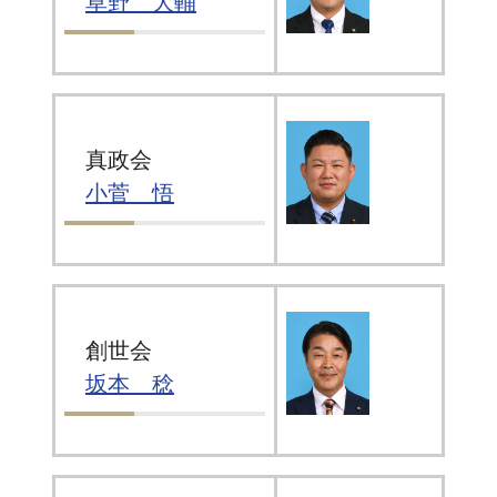
草野 大輔
真政会
小菅 悟
創世会
坂本 稔