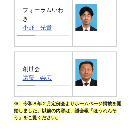
フォーラムいわ
き
小野 光貴
創世会
遠藤 崇広
※ 令和８年２月定例会よりホームページ掲載を開
始しました。以前の内容は、議会報「ほうれんそ
う」をご覧ください。