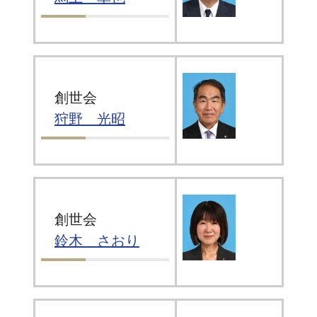
創世会
狩野 光昭
創世会
鈴木 さおり