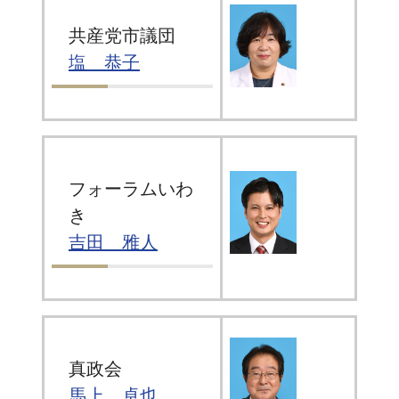
共産党市議団
塩 恭子
フォーラムいわ
き
吉田 雅人
真政会
馬上 卓也