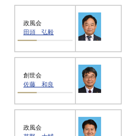
政風会
田頭 弘毅
創世会
佐藤 和良
政風会