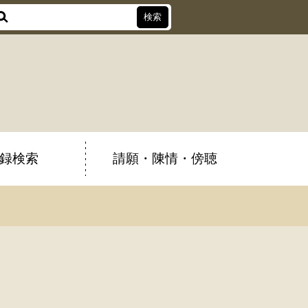
録検索
請願・陳情・傍聴