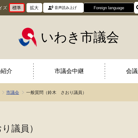
イズ
標準
拡大
Foreign language
音声読み上げ
文
に
文
に
字
変
字
変
サ
更
サ
更
イ
イ
いわき市議会
ズ
ズ
を
を
の紹介
市議会中継
会議
市議会
一般質問（鈴木 さおり議員）
おり議員）