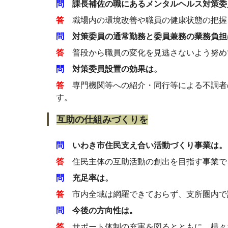
問
課長補佐の職にあるメンタルヘルス対策委
答
職場内の環境改善や職員の健康状態の把握
問
対策委員の通常勤務と委員兼務の業務負担
答
普段から職員の変化を見逃さないよう努め
問
対策委員設置の効果は。
答
専門機関等への紹介・同行等による不調者
す。
互助の仕組みづくりを
問
いわき市住民支え合い活動づくり事業は。
答
住民主体の互助活動の創出を目指す事業で
問
充足率は。
答
市内全域は網羅できておらず、支所圏内で
問
今後の方向性は。
答
サポート体制の充実を図るとともに、様々