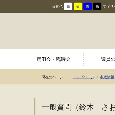
背景色
白
黄
青
黒
文字サ
背
に
背
に
背
に
背
に
景
変
景
変
景
変
景
変
色
更
色
更
色
更
色
更
を
を
を
を
定例会・臨時会
議員
現在のページ：
トップページ
市政情報
一般質問（鈴木 さ