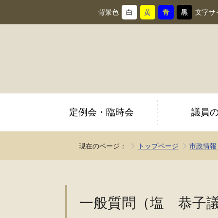
背景色
白
黄
青
黒
文字サ
背
に
背
に
背
に
背
に
景
変
景
変
景
変
景
変
色
更
色
更
色
更
色
更
を
を
を
を
定例会・臨時会
議員
現在のページ：
トップページ
市政情報
一般質問（塩 恭子