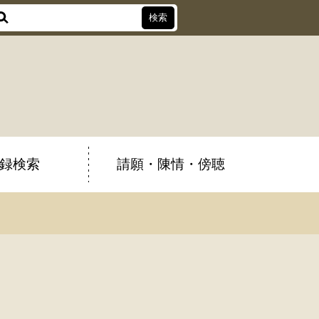
録検索
請願・陳情・傍聴