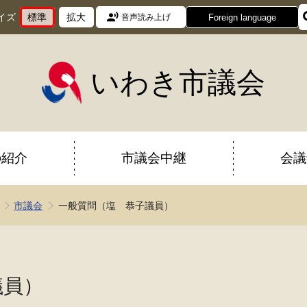
イズ
標準
拡大
Foreign language
音声読み上げ
文
に
文
に
字
変
字
変
サ
更
サ
更
イ
イ
いわき市議会
ズ
ズ
を
を
の紹介
市議会中継
会議
市議会
一般質問（塩 恭子議員）
議員）