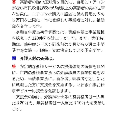
答
高齢者の熱中症対策を目的に、自宅にエアコン
がない市民税非課税の65歳以上の高齢者のみの世帯
を対象に、エアコンの購入・設置に係る費用のうち
５万円を上限に、市に登録した事業者に対し、補助
金を交付します。
令和８年度当初予算案では、実績を基に事業規模
を拡充した120件分を計上しました。また、実施時
期は、熱中症シーズン到来前の５月から６月に申請
受付を実施し、随時、支給決定していく予定です。
問
介護人材の確保は。
答
安定的な介護サービスの提供体制の確保を目的
に、市内の介護事業所への介護職員の就業促進を図
るため、当該事業所に、新卒者、転職者など、新た
に就職した方に支援金を支給する、いわき介護お仕
事デビュー応援金を創設します。
支援金の額は、介護福祉士等の有資格者は一人当
たり20万円、無資格者は一人当たり10万円を支給し
ます。