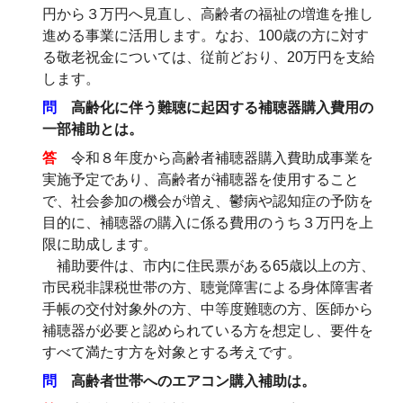
円から３万円へ見直し、高齢者の福祉の増進を推し
進める事業に活用します。なお、100歳の方に対す
る敬老祝金については、従前どおり、20万円を支給
します。
問
高齢化に伴う難聴に起因する補聴器購入費用の
一部補助とは。
答
令和８年度から高齢者補聴器購入費助成事業を
実施予定であり、高齢者が補聴器を使用すること
で、社会参加の機会が増え、鬱病や認知症の予防を
目的に、補聴器の購入に係る費用のうち３万円を上
限に助成します。
補助要件は、市内に住民票がある65歳以上の方、
市民税非課税世帯の方、聴覚障害による身体障害者
手帳の交付対象外の方、中等度難聴の方、医師から
補聴器が必要と認められている方を想定し、要件を
すべて満たす方を対象とする考えです。
問
高齢者世帯へのエアコン購入補助は。