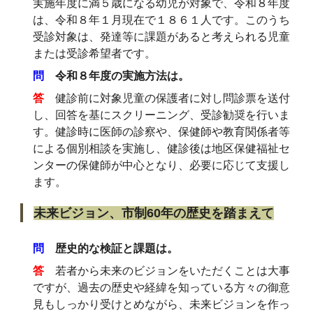
実施年度に満５歳になる幼児が対象で、令和８年度
は、令和８年１月現在で１８６１人です。このうち
受診対象は、発達等に課題があると考えられる児童
または受診希望者です。
問
令和８年度の実施方法は。
答
健診前に対象児童の保護者に対し問診票を送付
し、回答を基にスクリーニング、受診勧奨を行いま
す。健診時に医師の診察や、保健師や教育関係者等
による個別相談を実施し、健診後は地区保健福祉セ
ンターの保健師が中心となり、必要に応じて支援し
ます。
未来ビジョン、市制60年の歴史を踏まえて
問
歴史的な検証と課題は。
答
若者から未来のビジョンをいただくことは大事
ですが、過去の歴史や経緯を知っている方々の御意
見もしっかり受けとめながら、未来ビジョンを作っ