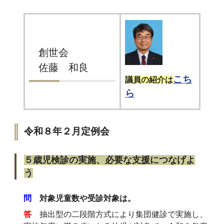
創世会
佐藤 和良
こち
議員の紹介は
ら
令和８年２月定例会
５歳児検診の実施、必要な支援につなげよ
う
問
対象児童数や受診対象は。
答
抽出型の二段階方式により集団健診で実施し、