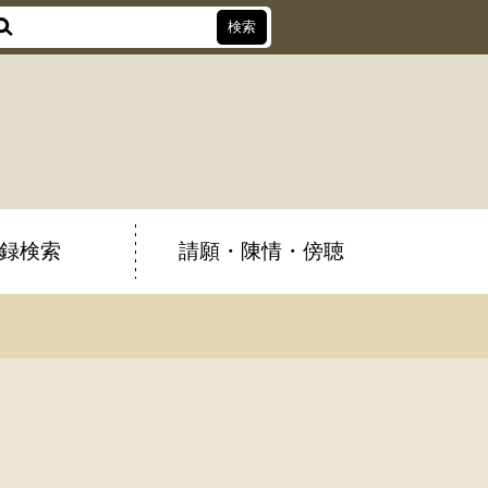
録検索
請願・陳情・傍聴