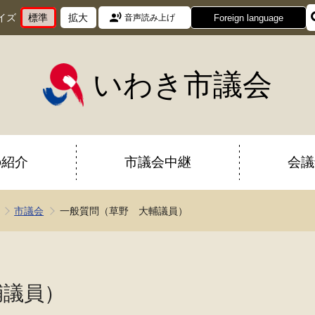
イズ
標準
拡大
Foreign language
音声読み上げ
文
に
文
に
字
変
字
変
サ
更
サ
更
イ
イ
いわき市議会
ズ
ズ
を
を
の紹介
市議会中継
会議
市議会
一般質問（草野 大輔議員）
輔議員）