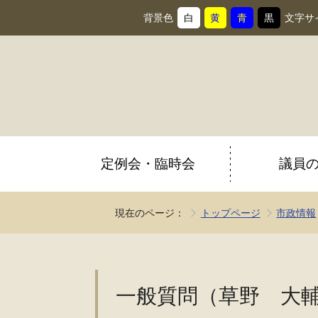
背景色
白
黄
青
黒
文字サ
背
に
背
に
背
に
背
に
景
変
景
変
景
変
景
変
色
更
色
更
色
更
色
更
を
を
を
を
定例会・臨時会
議員
現在のページ：
トップページ
市政情報
一般質問（草野 大