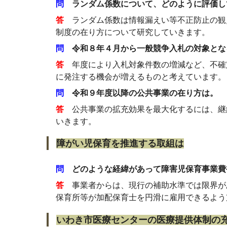
問
ランダム係数について、どのように評価し
答
ランダム係数は情報漏えい等不正防止の観
制度の在り方について研究していきます。
問
令和８年４月から一般競争入札の対象とな
答
年度により入札対象件数の増減など、不確
に発注する機会が増えるものと考えています。
問
令和９年度以降の公共事業の在り方は。
答
公共事業の拡充効果を最大化するには、継
いきます。
障がい児保育を推進する取組は
問
どのような経緯があって障害児保育事業費
答
事業者からは、現行の補助水準では限界が
保育所等が加配保育士を円滑に雇用できるよう
いわき市医療センターの医療提供体制の