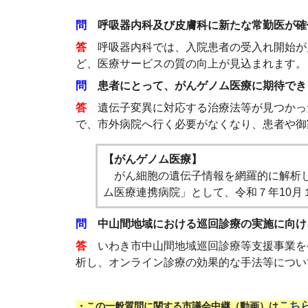
問
呼吸器内科及び皮膚科に新たな常勤医が確
答
呼吸器内科では、入院患者の受入れ開始が
ど、医療サービスの質の向上が見込まれます。
問
患者にとって、がんゲノム医療に期待でき
答
遺伝子変異に対応する治療法等が見つかっ
で、市外病院へ行く必要がなくなり、患者や御
【がんゲノム医療】
がん細胞の遺伝子情報を網羅的に解析し
ム医療連携病院」として、令和７年10月
問
中山間地域における巡回診療の実施に向け
答
いわき市中山間地域巡回診療等支援事業を
析し、オンライン診療の効果的な手法等につい
こち
・この一般質問に関する市議会中継（動画）は