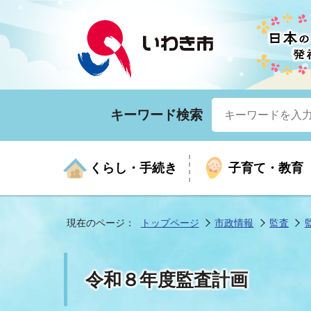
キーワード検索
くらし・手続き
子育て・教育
現在のページ：
トップページ
市政情報
監査
くらしの手続きガイド
生涯学習
医療
お知らせ
入札・契約
市の紹介
いざ
子育
健康
年間
産業
市長
令和８年度監査計画
年金・保険
高齢者福祉・介護
目的から探す
企業立地
市の統計
マイ
地域
モデ
福祉
広報