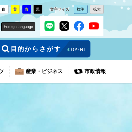
白
黄
青
黒
文字サイズ
標準
拡大
背
に
背
に
背
に
背
に
文
に
文
に
景
変
景
変
景
変
景
変
字
変
字
変
色
更
色
更
色
更
色
更
サ
更
サ
更
Foreign language
を
を
を
を
イ
イ
ズ
ズ
を
を
目的からさがす
ツ
産業・ビジネス
市政情報
税金
教育委員会
障がい者福祉
観光スポット
支払・請求
ふるさと寄附金
ごみ・環境
生活保護
芸術
企業支援・起業支援
財政