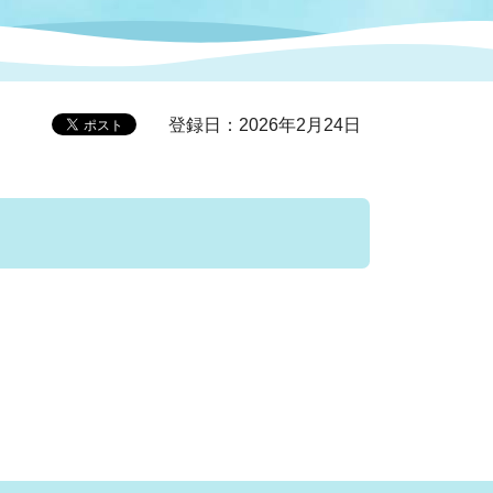
症特
人権・男女共同参画
国際・国内交流
環境法令等に基づく届出
公有財産
医療センター
登録日：2026年2月24日
情報公開・個人情報保護
選挙
選挙管理委員会
コ
市制施行周年関連情報
組織一覧