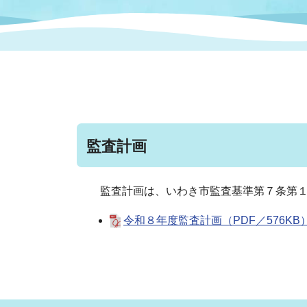
まちづくり
スポーツ
保健・衛生
職員
地域
施設
指定
行政
福祉に関するその他の情報
地域
いわき市女性活躍推進ポータ
いわき市へのアクセス
公売
いわ
市の
雇用
ルサイト
監査計画
市議会
審議
電子サービス
オー
監査計画は、いわき市監査基準第７条第１
令和８年度監査計画（PDF／576KB
監査委員
農業
ご意見・ご質問
水道