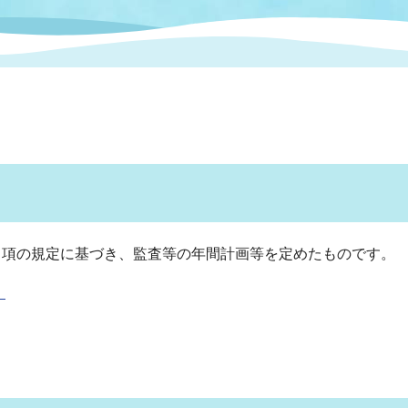
情報
関連情報
管理者
計画
移住・定住
新型コロナウイルス感染
教育旅行
除染事業
行政改革
福祉
設ページ
き市立美術館
制度
監査
・労働
産業
会など
いわき市広告事業
プンデータ・活用事例
項の規定に基づき、監査等の年間計画等を定めたものです。
市民意見募集(パブリック
）
委員会
メント)
局
施設案内