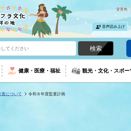
背景色
音声読み上げ
健康・医療・福祉
観光・文化・スポー
監査について
令和８年度監査計画
という時に
て
イベントの案内
振興
室
届出・証明
教育
児童福祉
外国人観光客向けページ
廃棄物
フラシティいわき
ナンバー
包括ケア(介護予防等)
ルコース
・介護
住まい・生活・相談
福祉事業者向け情報
歴史・文化
都市計画・開発・建築
広聴