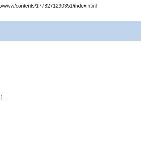
.jp/www/contents/1773271290351/index.html
B）