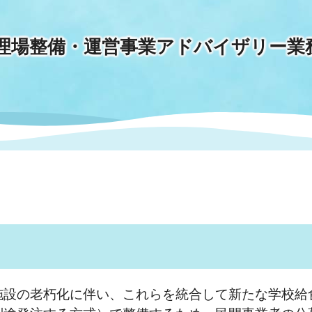
理場整備・運営事業アドバイザリー業
情報
関連情報
管理者
計画
移住・定住
新型コロナウイルス感染
教育旅行
除染事業
行政改革
福祉
設ページ
き市立美術館
制度
監査
・労働
産業
会など
いわき市広告事業
プンデータ・活用事例
市民意見募集(パブリック
委員会
メント)
局
施設案内
設の老朽化に伴い、これらを統合して新たな学校給