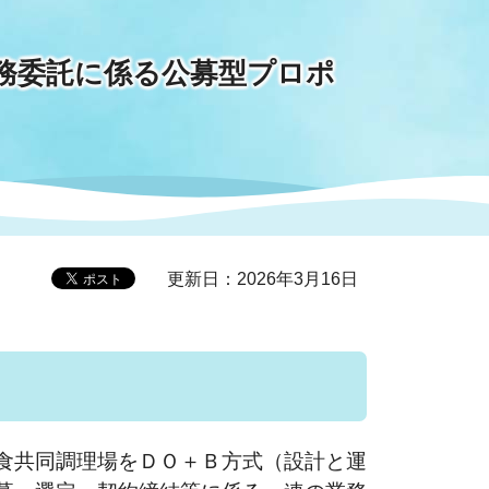
務委託に係る公募型プロポ
症特
人権・男女共同参画
国際・国内交流
環境法令等に基づく届出
公有財産
医療センター
情報公開・個人情報保護
選挙
選挙管理委員会
更新日：2026年3月16日
コ
市制施行周年関連情報
組織一覧
食共同調理場をＤＯ＋Ｂ方式（設計と運