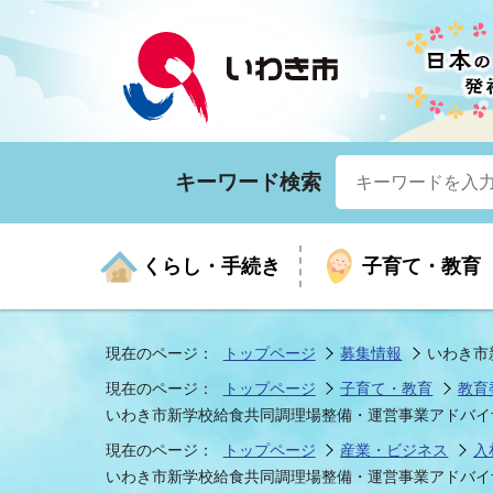
キーワード検索
くらし・手続き
子育て・教育
現在のページ：
トップページ
募集情報
いわき市
現在のページ：
トップページ
子育て・教育
教育
くらしの手続きガイド
生涯学習
医療
お知らせ
入札・契約
市の紹介
いざ
子育
健康
年間
産業
市長
いわき市新学校給食共同調理場整備・運営事業アドバイ
現在のページ：
トップページ
産業・ビジネス
入
いわき市新学校給食共同調理場整備・運営事業アドバイ
年金・保険
高齢者福祉・介護
目的から探す
企業立地
市の統計
マイ
地域
モデ
福祉
広報