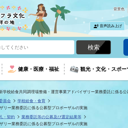
背景色
音声読み上げ
健康・医療・福祉
観光・文化・スポー
新学校給食共同調理場整備・運営事業アドバイザリー業務委託に係る公
委員会
学校給食・食育
という時に
て
イベントの案内
振興
室
届出・証明
教育
児童福祉
外国人観光客向けページ
廃棄物
フラシティいわき
ザリー業務委託に係る公募型プロポーザルの実施
札・契約
業務委託等の公募及び選定結果等
ザリー業務委託に係る公募型プロポーザルの実施
ナンバー
包括ケア(介護予防等)
ルコース
・介護
住まい・生活・相談
福祉事業者向け情報
歴史・文化
都市計画・開発・建築
広聴