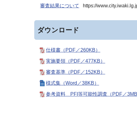
審査結果について
https://www.city.iwaki.lg
ダウンロード
仕様書（PDF／260KB）
実施要領（PDF／477KB）
審査基準（PDF／152KB）
様式集（Word／38KB）
参考資料 PFI等可能性調査（PDF／3M