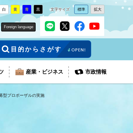
白
黄
青
黒
文字サイズ
標準
拡大
背
に
背
に
背
に
背
に
文
に
文
に
景
変
景
変
景
変
景
変
字
変
字
変
色
更
色
更
色
更
色
更
サ
更
サ
更
Foreign language
を
を
を
を
イ
イ
ズ
ズ
を
を
目的からさがす
ツ
産業・ビジネス
市政情報
募型プロポーザルの実施
税金
教育委員会
障がい者福祉
観光スポット
支払・請求
ふるさと寄附金
ごみ・環境
生活保護
芸術
企業支援・起業支援
財政