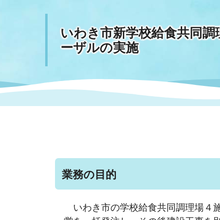
いわき市新学校給食共同調
まちづくり
スポーツ
保健・衛生
職員
地域
施設
指定
行政
福祉に関するその他の情報
地域
ーザルの実施
いわき市女性活躍推進ポータ
いわき市へのアクセス
公売
いわ
市の
雇用
ルサイト
市議会
審議
電子サービス
オー
監査委員
農業
業務の目的
ご意見・ご質問
水道
いわき市の学校給食共同調理場４施