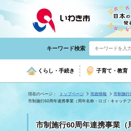
キーワード検索
くらし・手続き
子育て・教育
現在のページ：
トップページ
市政情報
市制施行
市制施行60周年連携事業（周年名称・ロゴ・キャッチ
くらしの手続きガイド
生涯学習
医療
お知らせ
入札・契約
市の紹介
いざ
子育
健康
年間
産業
市長
市制施行60周年連携事業
年金・保険
高齢者福祉・介護
目的から探す
企業立地
市の統計
マイ
地域
モデ
福祉
広報