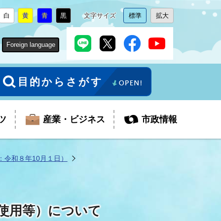
白
黄
青
黒
文字サイズ
標準
拡大
背
に
背
に
背
に
背
に
文
に
文
に
景
変
景
変
景
変
景
変
字
変
字
変
色
更
色
更
色
更
色
更
サ
更
サ
更
Foreign language
を
を
を
を
イ
イ
ズ
ズ
を
を
目的からさがす
ツ
産業・ビジネス
市政情報
：令和８年10月１日）
税金
教育委員会
障がい者福祉
観光スポット
支払・請求
ふるさと寄附金
使用等）について
ごみ・環境
生活保護
芸術
企業支援・起業支援
財政