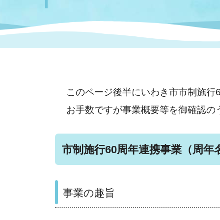
まちづくり
スポーツ
保健・衛生
職員
地域
施設
指定
行政
福祉に関するその他の情報
地域
いわき市女性活躍推進ポータ
いわき市へのアクセス
公売
いわ
市の
雇用
ルサイト
このページ後半にいわき市市制施行
お手数ですが事業概要等を御確認の
市議会
審議
電子サービス
オー
市制施行60周年連携事業
（周年
監査委員
農業
事業の趣旨
ご意見・ご質問
水道