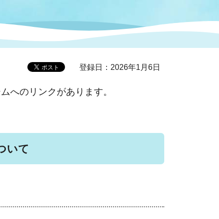
症特
人権・男女共同参画
国際・国内交流
環境法令等に基づく届出
公有財産
医療センター
登録日：2026年1月6日
情報公開・個人情報保護
選挙
ームへのリンクがあります。
選挙管理委員会
ついて
コ
市制施行周年関連情報
組織一覧