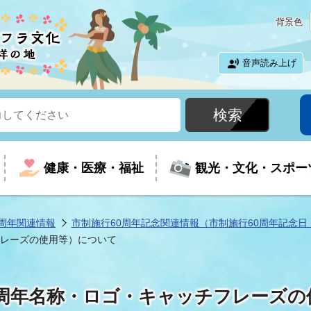
背景色
音声読み上げ
健康・医療・福祉
観光・文化・スポー
周年関連情報
市制施行60周年記念関連情報（市制施行60周年記念日
フレーズの使用等）について
という時に
て
イベントの案内
振興
室
届出・証明
教育
児童福祉
外国人観光客向けページ
廃棄物
フラシティいわき
（周年名称・ロゴ・キャッチフレーズの
ナンバー
包括ケア(介護予防等)
ルコース
・介護
住まい・生活・相談
福祉事業者向け情報
歴史・文化
都市計画・開発・建築
広聴