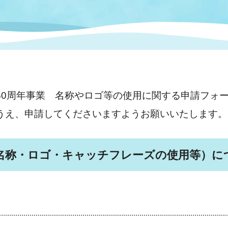
情報
関連情報
管理者
計画
移住・定住
新型コロナウイルス感染
教育旅行
除染事業
行政改革
福祉
設ページ
き市立美術館
制度
監査
・労働
産業
60周年事業 名称やロゴ等の使用に関する申請フォ
うえ、申請してくださいますようお願いいたします。
会など
いわき市広告事業
プンデータ・活用事例
名称・ロゴ・キャッチフレーズの使用等）
に
市民意見募集(パブリック
委員会
メント)
局
施設案内