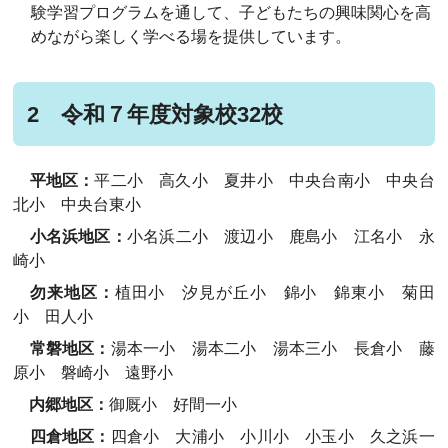
験学習プログラムを通して、子どもたちの興味関心を高
めながら楽しく学べる場を提供しています。
2 令和７年度対象校32校
平地区：
平二小 高久小 夏井小 中央台南小 中央台
北小 中央台東小
小名浜地区：
小名浜二小 渡辺小 鹿島小 江名小 永
崎小
勿来地区：
植田小 汐見が丘小 錦小 錦東小 菊田
小 田人小
常磐地区：
湯本一小 湯本二小 湯本三小 長倉小 藤
原小
磐崎小
遠野小
内郷地区：
御厩小 好間一小
四倉地区：
四倉小 大浦小 小川小 小玉小 久之浜一