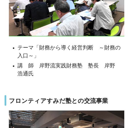
テーマ「財務から導く経営判断 ～財務の
入口～」
講 師 岸野流実践財務塾 塾長 岸野
浩通氏
フロンティアすみだ塾との交流事業