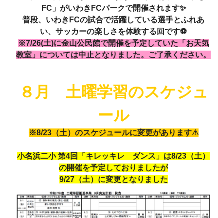
FC」がいわきFCパークで開催されます✨
普段、いわきFCの試合で活躍している選手とふれあ
い、サッカーの楽しさを体験する回です⚽
※7/26(土)に金山公民館で開催を予定していた「お天気
教室」については中止となりました。ご了承ください。
８月 土曜学習のスケジュ
ール
※8/23（土）のスケジュールに変更があります⚠
小名浜二小 第4回「キレッキレ ダンス」は8/23（土）
の開催を予定しておりましたが
9/27（土）に変更となりました