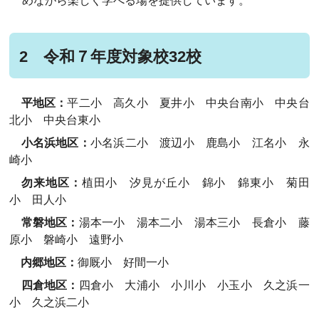
めながら楽しく学べる場を提供しています。
2 令和７年度対象校32校
平地区：
平二小 高久小 夏井小 中央台南小 中央台
北小 中央台東小
小名浜地区：
小名浜二小 渡辺小 鹿島小 江名小 永
崎小
勿来地区：
植田小 汐見が丘小 錦小 錦東小 菊田
小 田人小
常磐地区：
湯本一小 湯本二小 湯本三小 長倉小 藤
原小
磐崎小
遠野小
内郷地区：
御厩小 好間一小
四倉地区：
四倉小 大浦小 小川小 小玉小 久之浜一
小 久之浜二小