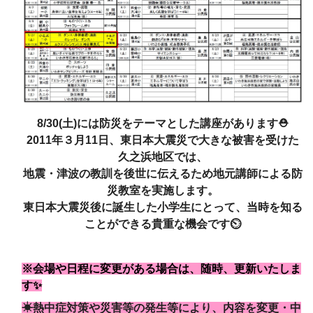
8/30(土)には防災をテーマとした講座があります⛑
2011年３月11日、東日本大震災で大きな被害を受けた
久之浜地区では、
地震・津波の教訓を後世に伝えるため地元講師による防
災教室を実施します。
東日本大震災後に誕生した小学生にとって、当時を知る
ことができる貴重な機会です⏲
※会場や日程に変更がある場合は、随時、更新いたしま
す✨
☀熱中症対策や災害等の発生等により、内容を変更・中