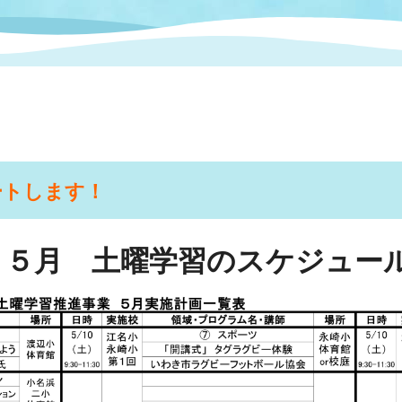
情報
関連情報
管理者
計画
移住・定住
新型コロナウイルス感染
教育旅行
除染事業
行政改革
福祉
設ページ
き市立美術館
制度
監査
・労働
産業
ートします！
会など
いわき市広告事業
プンデータ・活用事例
５月 土曜学習のスケジュー
市民意見募集(パブリック
委員会
メント)
局
施設案内