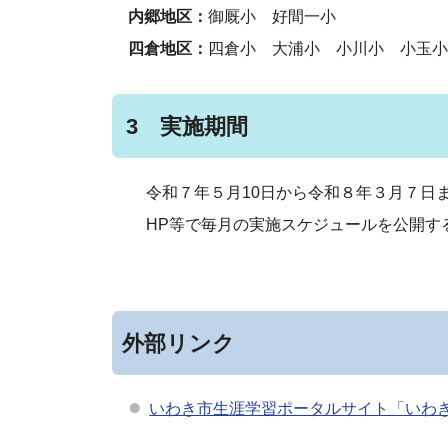
内郷地区：
御厩小 好間一小
四倉地区：
四倉小 大浦小 小川小 小玉
3 実施期間
令和７年５月10日から令和８年３月７日ま
HP等で毎月の実施スケジュールを公開す
外部リンク
いわき市生涯学習ポータルサイト「いわ