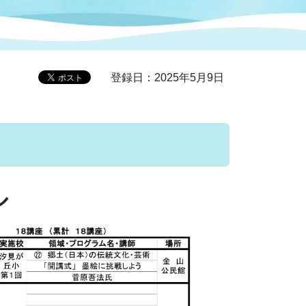
症特
人権・男女共同参画
国際・国内交流
環境法令等に基づく届出
公有財産
医療センター
登録日：2025年5月9日
情報公開・個人情報保護
選挙
選挙管理委員会
ル
コ
市制施行周年関連情報
組織一覧