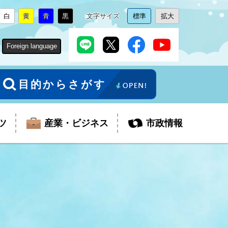
白
黄
青
黒
文字サイズ
標準
拡大
背
に
背
に
背
に
背
に
文
に
文
に
景
変
景
変
景
変
景
変
字
変
字
変
色
更
色
更
色
更
色
更
サ
更
サ
更
Foreign language
を
を
を
を
イ
イ
ズ
ズ
を
を
目的からさがす
ツ
産業・ビジネス
市政情報
税金
教育委員会
障がい者福祉
観光スポット
支払・請求
ふるさと寄附金
ごみ・環境
生活保護
芸術
企業支援・起業支援
財政