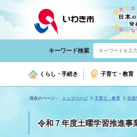
キーワード検索
くらし・手続き
子育て・教育
現在のページ：
トップページ
子育て・教育
生涯
くらしの手続きガイド
生涯学習
医療
お知らせ
入札・契約
市の紹介
いざ
子育
健康
年間
産業
市長
令和７年度土曜学習推進事
年金・保険
高齢者福祉・介護
目的から探す
企業立地
市の統計
マイ
地域
モデ
福祉
広報