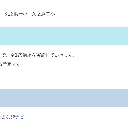
小 久之浜一小 久之浜二小
で、全179講座を実施していきます。
る予定です！
きまなびナビ」