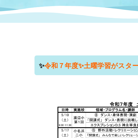
まちづくり
スポーツ
保健・衛生
職員
地域
施設
指定
行政
福祉に関するその他の情報
地域
いわき市女性活躍推進ポータ
いわき市へのアクセス
公売
いわ
市の
雇用
ルサイト
✨
令和７年度✨土曜学習がスタ
市議会
審議
電子サービス
オー
監査委員
農業
ご意見・ご質問
水道