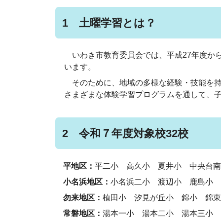
1 土曜学習とは？
いわき市教育委員会では、平成27年度か
います。
そのために、地域の多様な経験・技能を持
さまざまな体験学習プログラムを通して、
2 令和７年度対象校32校
平地区：
平二小 高久小 夏井小 中央台南
小名浜地区：
小名浜二小 渡辺小 鹿島小 
勿来地区：
植田小 汐見が丘小 錦小 錦東
常磐地区：
湯本一小 湯本二小 湯本三小