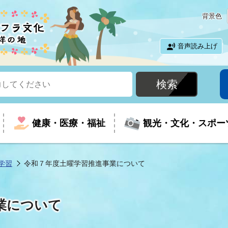
背景色
音声読み上げ
健康・医療・福祉
観光・文化・スポー
学習
令和７年度土曜学習推進事業について
という時に
て
イベントの案内
振興
室
届出・証明
教育
児童福祉
外国人観光客向けページ
廃棄物
フラシティいわき
業について
ナンバー
包括ケア(介護予防等)
ルコース
・介護
住まい・生活・相談
福祉事業者向け情報
歴史・文化
都市計画・開発・建築
広聴