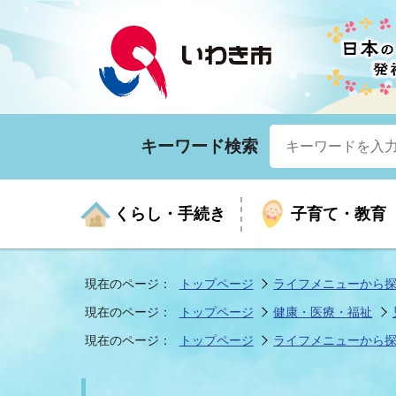
キーワード検索
くらし・手続き
子育て・教育
現在のページ：
トップページ
ライフメニューから
現在のページ：
トップページ
健康・医療・福祉
くらしの手続きガイド
生涯学習
医療
お知らせ
入札・契約
市の紹介
いざ
子育
健康
年間
産業
市長
現在のページ：
トップページ
ライフメニューから
年金・保険
高齢者福祉・介護
目的から探す
企業立地
市の統計
マイ
地域
モデ
福祉
広報