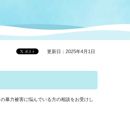
症特
人権・男女共同参画
国際・国内交流
環境法令等に基づく届出
公有財産
医療センター
情報公開・個人情報保護
選挙
更新日：2025年4月1日
選挙管理委員会
コ
市制施行周年関連情報
の暴力被害に悩んでいる方の相談をお受けし
組織一覧