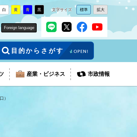
白
黄
青
黒
文字サイズ
標準
拡大
背
に
背
に
背
に
背
に
文
に
文
に
景
変
景
変
景
変
景
変
字
変
字
変
色
更
色
更
色
更
色
更
サ
更
サ
更
Foreign language
を
を
を
を
イ
イ
ズ
ズ
を
を
目的からさがす
ツ
産業・ビジネス
市政情報
口）
税金
教育委員会
障がい者福祉
観光スポット
支払・請求
ふるさと寄附金
ごみ・環境
生活保護
芸術
企業支援・起業支援
財政