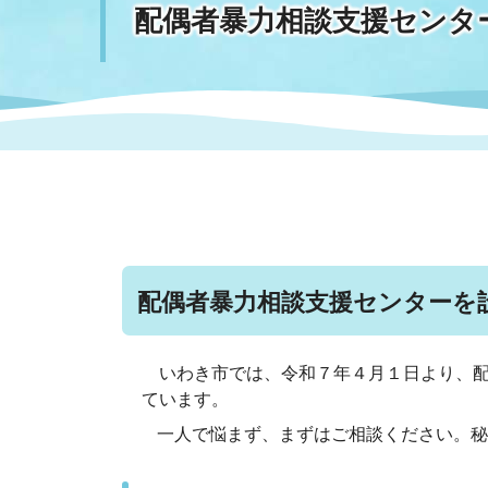
配偶者暴力相談支援センタ
まちづくり
スポーツ
保健・衛生
職員
地域
施設
指定
行政
福祉に関するその他の情報
地域
いわき市女性活躍推進ポータ
いわき市へのアクセス
公売
いわ
市の
雇用
ルサイト
市議会
審議
電子サービス
オー
配偶者暴力相談支援センターを
監査委員
農業
いわき市では、令和７年４月１日より、配
ています。
一人で悩まず、まずはご相談ください。秘
ご意見・ご質問
水道