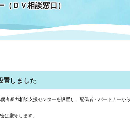
ー（ＤＶ相談窓口）
情報
関連情報
管理者
計画
移住・定住
新型コロナウイルス感染
教育旅行
除染事業
行政改革
福祉
設ページ
き市立美術館
制度
監査
・労働
産業
会など
いわき市広告事業
プンデータ・活用事例
設置しました
市民意見募集(パブリック
委員会
メント)
偶者暴力相談支援センターを設置し、配偶者・パートナーから
密は厳守します。
局
施設案内