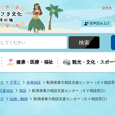
背景色
音声読み上げ
健康・医療・福祉
観光・文化・スポー
探す
子育て
各種相談
配偶者暴力相談支援センター（ＤＶ相談窓
児童福祉
相談
配偶者暴力相談支援センター（ＤＶ相談窓口）
という時に
て
イベントの案内
振興
室
届出・証明
教育
児童福祉
外国人観光客向けページ
廃棄物
フラシティいわき
探す
結婚・離婚
配偶者暴力相談支援センター（ＤＶ相談窓口）
ナンバー
包括ケア(介護予防等)
ルコース
・介護
住まい・生活・相談
福祉事業者向け情報
歴史・文化
都市計画・開発・建築
広聴