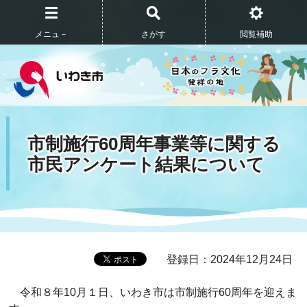
メニュ－
さがす
閲覧補助
市制施行60周年事業等に関する
市民アンケート結果について
登録日：2024年12月24日
令和
８年
10
月
１日、いわき市は市制
施行
60
周年を迎えま