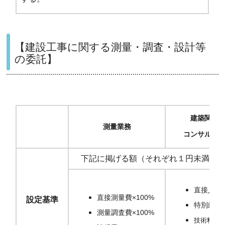
【建設工事に関する測量・調査・設計等
の委託】
建築関係
測量業務
コンサルタ
下記に掲げる額（それぞれ１円未満切り捨
直接人件費
直接測量費×100%
設定基準
特別経費 
測量調査費×100%
技術料等