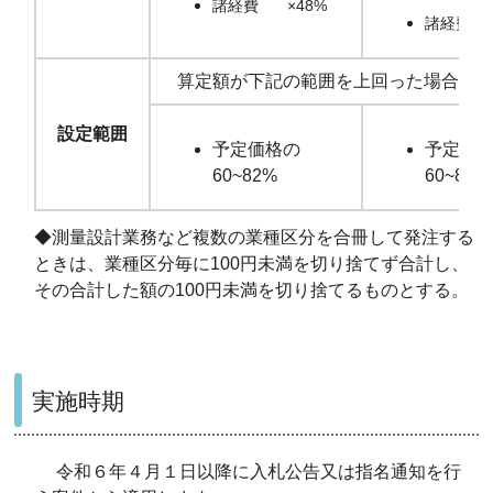
諸経費 ×48%
諸経費 
算定額が下記の範囲を上回った場合は範
設定範囲
予定価格の
予定価
60~82%
60~80%
◆測量設計業務など複数の業種区分を合冊して発注する
ときは、業種区分毎に100円未満を切り捨てず合計し、
その合計した額の100円未満を切り捨てるものとする。
実施時期
令和６年４月１日以降に入札公告又は指名通知を行