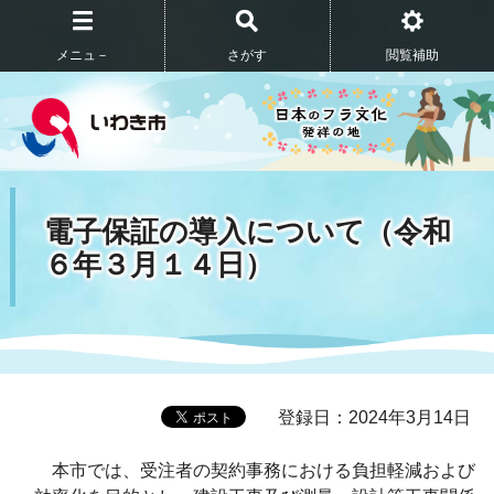
メニュ－
さがす
閲覧補助
電子保証の導入について（令和
６年３月１４日）
登録日：2024年3月14日
本市では、受注者の契約事務における負担軽減および