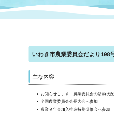
まちづくり
スポーツ
保健・衛生
職員
地域
施設
指定
行政
福祉に関するその他の情報
地域
いわき市女性活躍推進ポータ
いわき市へのアクセス
公売
いわ
市の
雇用
ルサイト
いわき市農業委員会だより198号
市議会
審議
電子サービス
オー
主な内容
監査委員
農業
お知らせします 農業委員会の活動状況
全国農業委員会会長大会へ参加
ご意見・ご質問
水道
農業者年金加入推進特別研修会へ参加