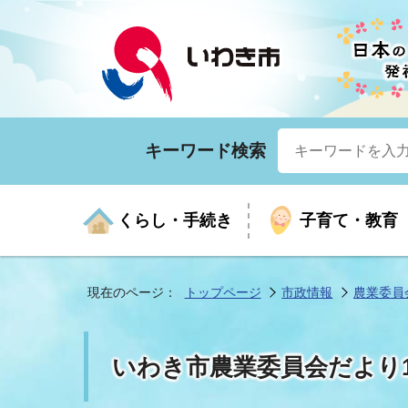
キーワード検索
くらし・手続き
子育て・教育
現在のページ：
トップページ
市政情報
農業委員
くらしの手続きガイド
生涯学習
医療
お知らせ
入札・契約
市の紹介
いざ
子育
健康
年間
産業
市長
いわき市農業委員会だより1
年金・保険
高齢者福祉・介護
目的から探す
企業立地
市の統計
マイ
地域
モデ
福祉
広報