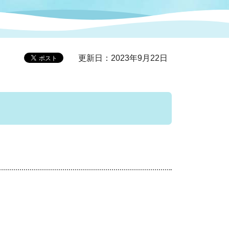
症特
人権・男女共同参画
国際・国内交流
環境法令等に基づく届出
公有財産
医療センター
更新日：2023年9月22日
情報公開・個人情報保護
選挙
選挙管理委員会
コ
市制施行周年関連情報
組織一覧