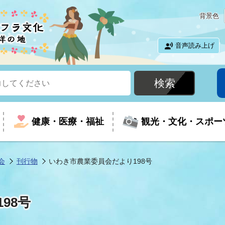
背景色
音声読み上げ
健康・医療・福祉
観光・文化・スポー
会
刊行物
いわき市農業委員会だより198号
という時に
て
イベントの案内
振興
室
届出・証明
教育
児童福祉
外国人観光客向けページ
廃棄物
フラシティいわき
98号
ナンバー
包括ケア(介護予防等)
ルコース
・介護
住まい・生活・相談
福祉事業者向け情報
歴史・文化
都市計画・開発・建築
広聴