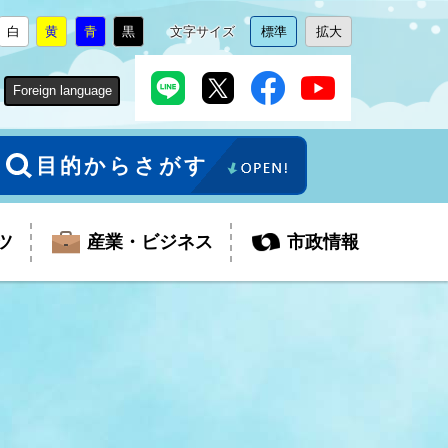
白
黄
青
黒
文字サイズ
標準
拡大
背
に
背
に
背
に
背
に
文
に
文
に
景
変
景
変
景
変
景
変
字
変
字
変
色
更
色
更
色
更
色
更
サ
更
サ
更
Foreign language
を
を
を
を
イ
イ
ズ
ズ
を
を
目的からさがす
ツ
産業・ビジネス
市政情報
税金
教育委員会
障がい者福祉
観光スポット
支払・請求
ふるさと寄附金
ごみ・環境
生活保護
芸術
企業支援・起業支援
財政