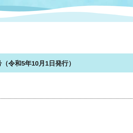
情報
関連情報
管理者
計画
移住・定住
新型コロナウイルス感染
教育旅行
除染事業
行政改革
福祉
設ページ
き市立美術館
制度
監査
・労働
産業
（令和5年10月1日発行）
会など
いわき市広告事業
プンデータ・活用事例
市民意見募集(パブリック
委員会
メント)
局
施設案内