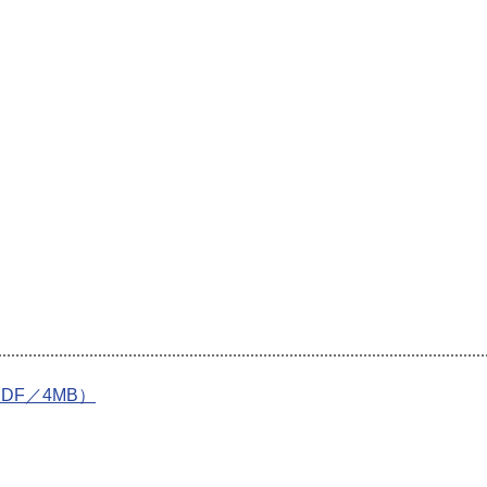
DF／4MB）