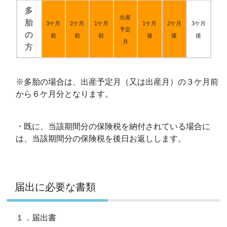
多
出産
胎
3ケ月
2ケ月
1ケ月
1ケ月
2ケ月
3ケ月
予定
の
前
前
前
後
後
後
月
方
※多胎の場合は、出産予定月（又は出産月）の３ケ月前
から６ケ月分となります。
・既に、当該期間分の保険税を納付されている場合に
は、当該期間分の保険税を後日お返しします。
届出に必要な書類
１．届出書