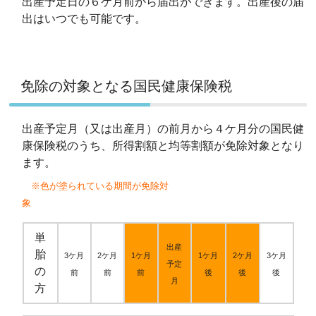
出産予定日の６ケ月前から届出ができます。出産後の届
出はいつでも可能です。
免除の対象となる国民健康保険税
出産予定月（又は出産月）の前月から４ケ月分の国民健
康保険税のうち、所得割額と均等割額が免除対象となり
ます。
※色が塗られている期間が免除対
象
単
出産
胎
3ケ月
2ケ月
1ケ月
1ケ月
2ケ月
3ケ月
予定
の
前
前
前
後
後
後
月
方