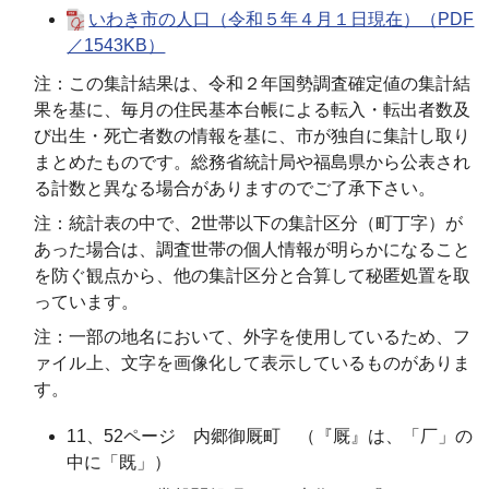
いわき市の人口（令和５年４月１日現在）（PDF
／1543KB）
注：この集計結果は、令和２年国勢調査確定値の集計結
果を基に、毎月の住民基本台帳による転入・転出者数及
び出生・死亡者数の情報を基に、市が独自に集計し取り
まとめたものです。総務省統計局や福島県から公表され
る計数と異なる場合がありますのでご了承下さい。
注：統計表の中で、2世帯以下の集計区分（町丁字）が
あった場合は、調査世帯の個人情報が明らかになること
を防ぐ観点から、他の集計区分と合算して秘匿処置を取
っています。
注：一部の地名において、外字を使用しているため、フ
ァイル上、文字を画像化して表示しているものがありま
す。
11、52ページ 内郷御厩町 （『厩』は、「厂」の
中に「既」）