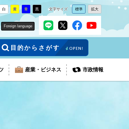
白
黄
青
黒
文字サイズ
標準
拡大
背
に
背
に
背
に
背
に
文
に
文
に
景
変
景
変
景
変
景
変
字
変
字
変
色
更
色
更
色
更
色
更
サ
更
サ
更
Foreign language
を
を
を
を
イ
イ
ズ
ズ
を
を
目的からさがす
ツ
産業・ビジネス
市政情報
税金
教育委員会
障がい者福祉
観光スポット
支払・請求
ふるさと寄附金
ごみ・環境
生活保護
芸術
企業支援・起業支援
財政