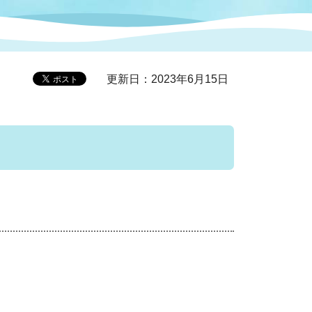
症特
人権・男女共同参画
国際・国内交流
環境法令等に基づく届出
公有財産
医療センター
更新日：2023年6月15日
情報公開・個人情報保護
選挙
選挙管理委員会
コ
市制施行周年関連情報
組織一覧