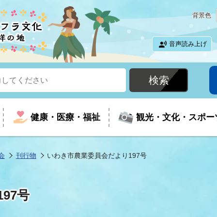
背景色
音声読み上げ
健康・医療・福祉
観光・文化・スポー
会
刊行物
いわき市農業委員会だより197号
という時に
て
イベントの案内
振興
室
届出・証明
教育
児童福祉
外国人観光客向けページ
廃棄物
フラシティいわき
97号
ナンバー
包括ケア(介護予防等)
ルコース
・介護
住まい・生活・相談
福祉事業者向け情報
歴史・文化
都市計画・開発・建築
広聴