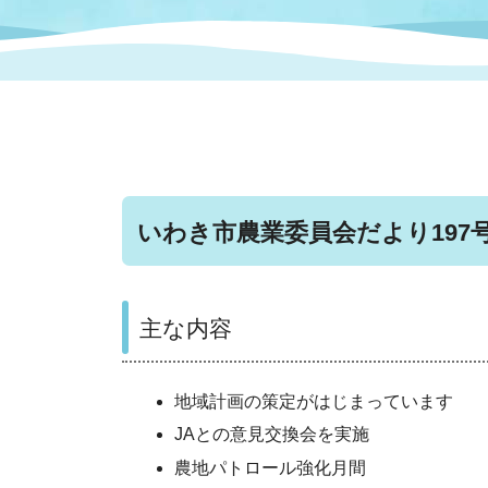
まちづくり
スポーツ
保健・衛生
職員
地域
施設
指定
行政
福祉に関するその他の情報
地域
いわき市女性活躍推進ポータ
いわき市へのアクセス
公売
いわ
市の
雇用
ルサイト
いわき市農業委員会だより197号
市議会
審議
電子サービス
オー
主な内容
監査委員
農業
地域計画の策定がはじまっています
JAとの意見交換会を実施
ご意見・ご質問
水道
農地パトロール強化月間