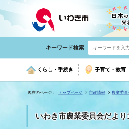
キーワード検索
くらし・手続き
子育て・教育
現在のページ：
トップページ
市政情報
農業委員
くらしの手続きガイド
生涯学習
医療
お知らせ
入札・契約
市の紹介
いざ
子育
健康
年間
産業
市長
いわき市農業委員会だより1
年金・保険
高齢者福祉・介護
目的から探す
企業立地
市の統計
マイ
地域
モデ
福祉
広報