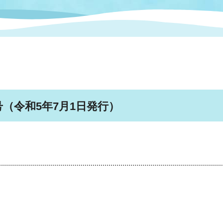
情報
関連情報
管理者
計画
移住・定住
新型コロナウイルス感染
教育旅行
除染事業
行政改革
福祉
設ページ
き市立美術館
制度
監査
・労働
産業
（令和5年7月1日発行）
会など
いわき市広告事業
プンデータ・活用事例
市民意見募集(パブリック
委員会
メント)
局
施設案内